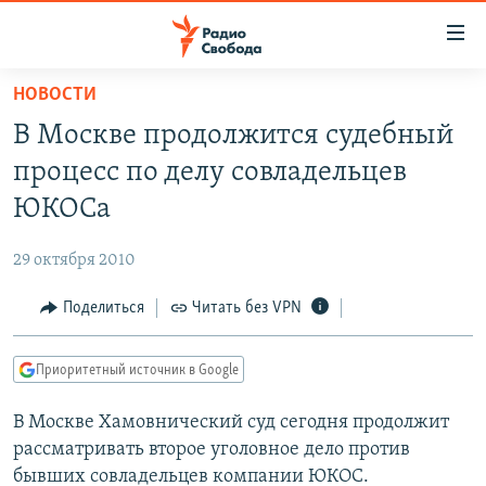
Ссылки
для
упрощенного
НОВОСТИ
ПРОГРАММЫ
доступа
В Москве продолжится судебный
ПОДКАСТЫ
Вернуться
процесс по делу совладельцев
к
АВТОРСКИЕ ПРОЕКТЫ
ЮКОСа
основному
ЦИТАТЫ СВОБОДЫ
содержанию
29 октября 2010
Вернутся
МНЕНИЯ
к
Поделиться
Читать без VPN
КУЛЬТУРА
главной
навигации
IDEL.РЕАЛИИ
Приоритетный источник в Google
Вернутся
КАВКАЗ.РЕАЛИИ
к
В Москве Хамовнический суд сегодня продолжит
СЕВЕР.РЕАЛИИ
поиску
рассматривать второе уголовное дело против
СИБИРЬ.РЕАЛИИ
бывших совладельцев компании ЮКОС.