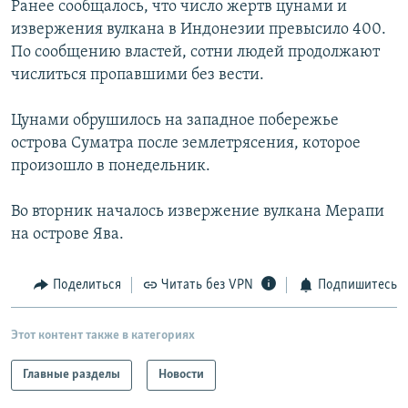
Ранее сообщалось, что число жертв цунами и
РАСПИСАНИЕ ВЕЩАНИЯ
извержения вулкана в Индонезии превысило 400.
ПОДПИШИТЕСЬ НА РАССЫЛКУ
По сообщению властей, сотни людей продолжают
числиться пропавшими без вести.
СОЦИАЛЬНЫЕ СЕТИ
Цунами обрушилось на западное побережье
острова Суматра после землетрясения, которое
произошло в понедельник.
Во вторник началось извержение вулкана Мерапи
Все сайты РСЕ/РС
на острове Ява.
Поделиться
Читать без VPN
Подпишитесь
Этот контент также в категориях
Главные разделы
Новости