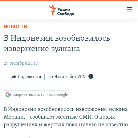
Ссылки
для
упрощенного
НОВОСТИ
ПРОГРАММЫ
доступа
В Индонезии возобновилось
ПОДКАСТЫ
Вернуться
извержение вулкана
к
АВТОРСКИЕ ПРОЕКТЫ
основному
29 октября 2010
ЦИТАТЫ СВОБОДЫ
содержанию
Вернутся
МНЕНИЯ
Поделиться
Читать без VPN
к
КУЛЬТУРА
главной
Приоритетный источник в Google
навигации
IDEL.РЕАЛИИ
Вернутся
В Индонезии возобновилось извержение вулкана
КАВКАЗ.РЕАЛИИ
к
Мерапи, - сообщают местные СМИ. О новых
СЕВЕР.РЕАЛИИ
поиску
разрушениях и жертвах пока ничего не известно.
СИБИРЬ.РЕАЛИИ