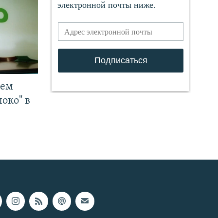
чем
око" в