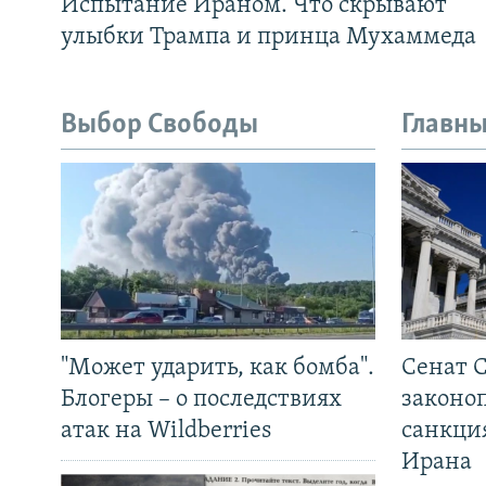
Испытание Ираном. Что скрывают
улыбки Трампа и принца Мухаммеда
Выбор Свободы
Главны
"Может ударить, как бомба".
Сенат 
Блогеры – о последствиях
законо
атак на Wildberries
санкци
Ирана