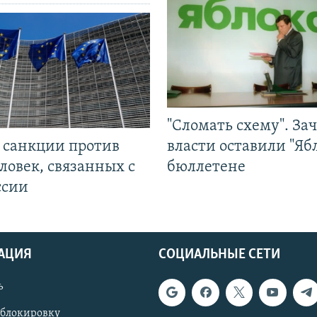
"Сломать схему". За
л санкции против
власти оставили "Ябл
ловек, связанных с
бюллетене
ссии
АЦИЯ
СОЦИАЛЬНЫЕ СЕТИ
ь
 блокировку