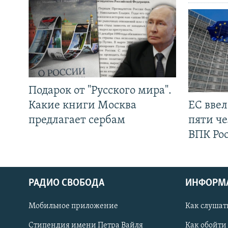
Подарок от "Русского мира".
Какие книги Москва
ЕС вве
предлагает сербам
пяти че
ВПК Ро
РАДИО СВОБОДА
ИНФОРМ
Мобильное приложение
Как слушат
СОЦИАЛЬНЫЕ СЕТИ
Стипендия имени Петра Вайля
Как обойти