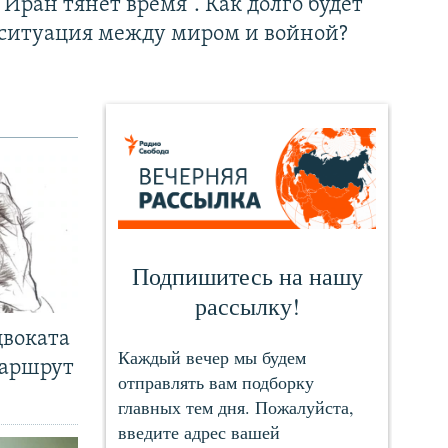
"Иран тянет время". Как долго будет
ситуация между миром и войной?
двоката
маршрут