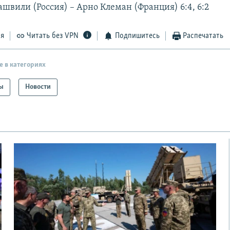
швили (Россия) – Арно Клеман (Франция) 6:4, 6:2
ся
Читать без VPN
Подпишитесь
Распечатать
е в категориях
ы
Новости