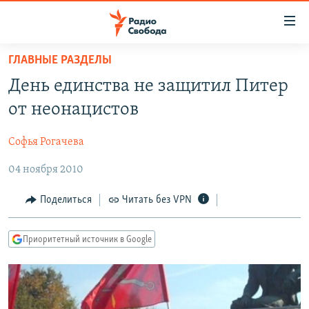
Ссылки
для
упрощенного
ГЛАВНЫЕ РАЗДЕЛЫ
ПРОГРАММЫ
доступа
День единства не защитил Питер
ПОДКАСТЫ
Вернуться
от неонацистов
к
АВТОРСКИЕ ПРОЕКТЫ
основному
Софья Рогачева
ЦИТАТЫ СВОБОДЫ
содержанию
Вернутся
04 ноября 2010
МНЕНИЯ
к
КУЛЬТУРА
Поделиться
Читать без VPN
главной
навигации
IDEL.РЕАЛИИ
Вернутся
Приоритетный источник в Google
КАВКАЗ.РЕАЛИИ
к
СЕВЕР.РЕАЛИИ
поиску
СИБИРЬ.РЕАЛИИ