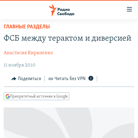
Ссылки
для
упрощенного
ГЛАВНЫЕ РАЗДЕЛЫ
ПРОГРАММЫ
доступа
ФСБ между терактом и диверсией
ПОДКАСТЫ
Вернуться
к
Анастасия Кириленко
АВТОРСКИЕ ПРОЕКТЫ
основному
11 ноября 2010
ЦИТАТЫ СВОБОДЫ
содержанию
Вернутся
МНЕНИЯ
Поделиться
Читать без VPN
к
КУЛЬТУРА
главной
Приоритетный источник в Google
навигации
IDEL.РЕАЛИИ
Вернутся
КАВКАЗ.РЕАЛИИ
к
СЕВЕР.РЕАЛИИ
поиску
СИБИРЬ.РЕАЛИИ