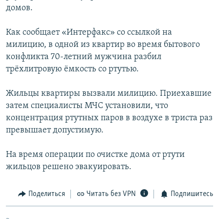
домов.
РАСПИСАНИЕ ВЕЩАНИЯ
ПОДПИШИТЕСЬ НА РАССЫЛКУ
Как сообщает «Интерфакс» со ссылкой на
милицию, в одной из квартир во время бытового
СОЦИАЛЬНЫЕ СЕТИ
конфликта 70-летний мужчина разбил
трёхлитровую ёмкость со ртутью.
Жильцы квартиры вызвали милицию. Приехавшие
затем специалисты МЧС установили, что
концентрация ртутных паров в воздухе в триста раз
Все сайты РСЕ/РС
превышает допустимую.
На время операции по очистке дома от ртути
жильцов решено эвакуировать.
Поделиться
Читать без VPN
Подпишитесь