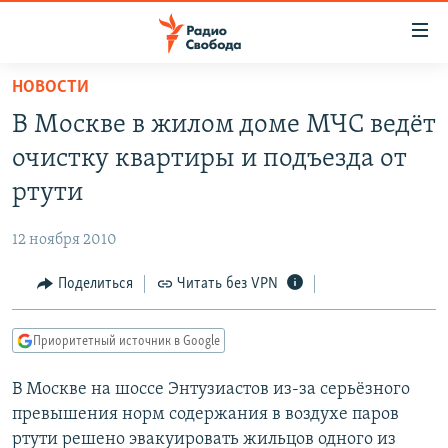
Ссылки
для
упрощенного
НОВОСТИ
ПРОГРАММЫ
доступа
В Москве в жилом доме МЧС ведёт
ПОДКАСТЫ
Вернуться
очистку квартиры и подъезда от
к
АВТОРСКИЕ ПРОЕКТЫ
ртути
основному
ЦИТАТЫ СВОБОДЫ
содержанию
12 ноября 2010
Вернутся
МНЕНИЯ
к
Поделиться
Читать без VPN
КУЛЬТУРА
главной
навигации
IDEL.РЕАЛИИ
Приоритетный источник в Google
Вернутся
КАВКАЗ.РЕАЛИИ
к
В Москве на шоссе Энтузиастов из-за серьёзного
СЕВЕР.РЕАЛИИ
поиску
превышения норм содержания в воздухе паров
СИБИРЬ.РЕАЛИИ
ртути решено эвакуировать жильцов одного из