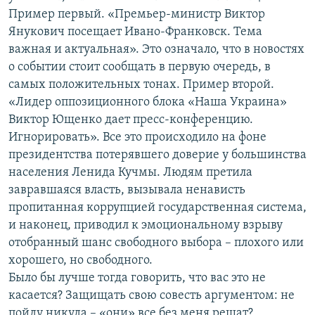
Пример первый. «Премьер-министр Виктор
Янукович посещает Ивано-Франковск. Тема
важная и актуальная». Это означало, что в новостях
о событии стоит сообщать в первую очередь, в
самых положительных тонах. Пример второй.
«Лидер оппозиционного блока «Наша Украина»
Виктор Ющенко дает пресс-конференцию.
Игнорировать». Все это происходило на фоне
президентства потерявшего доверие у большинства
населения Ленида Кучмы. Людям претила
завравшаяся власть, вызывала ненависть
пропитанная коррупцией государственная система,
и наконец, приводил к эмоциональному взрыву
отобранный шанс свободного выбора – плохого или
хорошего, но свободного.
Было бы лучше тогда говорить, что вас это не
касается? Защищать свою совесть аргументом: не
пойду никуда – «они» все без меня решат?