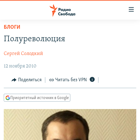
Ссылки
для
упрощенного
БЛОГИ
ПРОГРАММЫ
доступа
Полуреволюция
ПОДКАСТЫ
Вернуться
к
Сергей Солодкий
АВТОРСКИЕ ПРОЕКТЫ
основному
12 ноября 2010
ЦИТАТЫ СВОБОДЫ
содержанию
Вернутся
МНЕНИЯ
Поделиться
Читать без VPN
к
КУЛЬТУРА
главной
Приоритетный источник в Google
навигации
IDEL.РЕАЛИИ
Вернутся
КАВКАЗ.РЕАЛИИ
к
СЕВЕР.РЕАЛИИ
поиску
СИБИРЬ.РЕАЛИИ