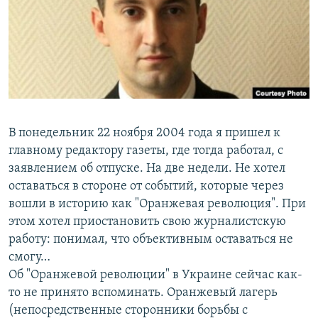
РАСПИСАНИЕ ВЕЩАНИЯ
ПОДПИШИТЕСЬ НА РАССЫЛКУ
СОЦИАЛЬНЫЕ СЕТИ
В понедельник 22 ноября 2004 года я пришел к
главному редактору газеты, где тогда работал, с
заявлением об отпуске. На две недели. Не хотел
Все сайты РСЕ/РС
оставаться в стороне от событий, которые через
вошли в историю как "Оранжевая революция". При
этом хотел приостановить свою журналистскую
работу: понимал, что объективным оставаться не
смогу…
Об "Оранжевой революции" в Украине сейчас как-
то не принято вспоминать. Оранжевый лагерь
(непосредственные сторонники борьбы с