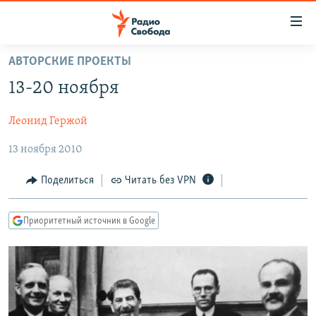
Ссылки
для
упрощенного
АВТОРСКИЕ ПРОЕКТЫ
ПРОГРАММЫ
доступа
13-20 ноября
ПОДКАСТЫ
Вернуться
к
Леонид Гержой
АВТОРСКИЕ ПРОЕКТЫ
основному
13 ноября 2010
ЦИТАТЫ СВОБОДЫ
содержанию
Вернутся
МНЕНИЯ
Поделиться
Читать без VPN
к
КУЛЬТУРА
главной
Приоритетный источник в Google
навигации
IDEL.РЕАЛИИ
Вернутся
КАВКАЗ.РЕАЛИИ
к
СЕВЕР.РЕАЛИИ
поиску
СИБИРЬ.РЕАЛИИ