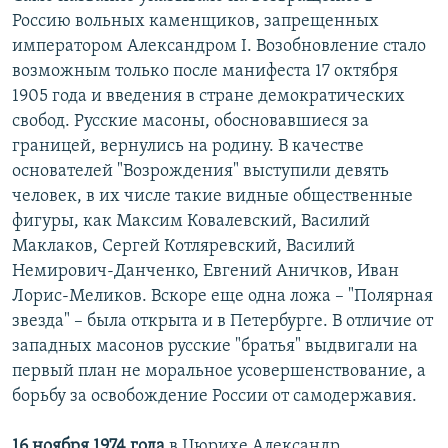
Россию вольных каменщиков, запрещенных
императором Александром I. Возобновление стало
возможным только после манифеста 17 октября
1905 года и введения в стране демократических
свобод. Русские масоны, обосновавшиеся за
границей, вернулись на родину. В качестве
основателей "Возрождения" выступили девять
человек, в их числе такие видные общественные
фигуры, как Максим Ковалевский, Василий
Маклаков, Сергей Котляревский, Василий
Немирович-Данченко, Евгений Аничков, Иван
Лорис-Меликов. Вскоре еще одна ложа – "Полярная
звезда" – была открыта и в Петербурге. В отличие от
западных масонов русские "братья" выдвигали на
первый план не моральное усовершенствование, а
борьбу за освобождение России от самодержавия.
16 ноября 1974 года
в Цюрихе Александр