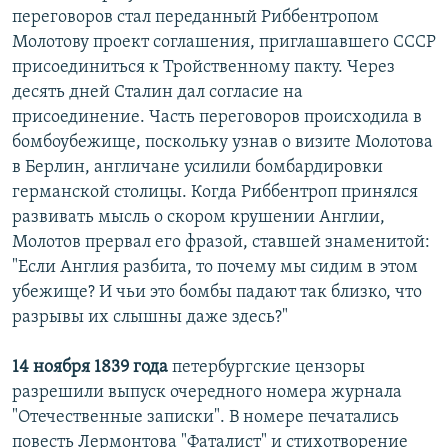
переговоров стал переданный Риббентропом
Молотову проект соглашения, приглашавшего СССР
присоединиться к Тройственному пакту. Через
десять дней Сталин дал согласие на
присоединение. Часть переговоров происходила в
бомбоубежище, поскольку узнав о визите Молотова
в Берлин, англичане усилили бомбардировки
германской столицы. Когда Риббентроп принялся
развивать мысль о скором крушении Англии,
Молотов прервал его фразой, ставшей знаменитой:
"Если Англия разбита, то почему мы сидим в этом
убежище? И чьи это бомбы падают так близко, что
разрывы их слышны даже здесь?"
14 ноября 1839 года
петербургские цензоры
разрешили выпуск очередного номера журнала
"Отечественные записки". В номере печатались
повесть Лермонтова "Фаталист" и стихотворение