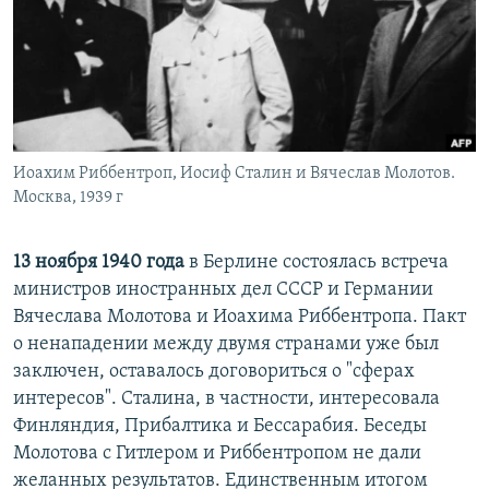
РАСПИСАНИЕ ВЕЩАНИЯ
ПОДПИШИТЕСЬ НА РАССЫЛКУ
СОЦИАЛЬНЫЕ СЕТИ
Иоахим Риббентроп, Иосиф Сталин и Вячеслав Молотов.
Москва, 1939 г
13 ноября 1940 года
в Берлине состоялась встреча
Все сайты РСЕ/РС
министров иностранных дел СССР и Германии
Вячеслава Молотова и Иоахима Риббентропа. Пакт
о ненападении между двумя странами уже был
заключен, оставалось договориться о "сферах
интересов". Сталина, в частности, интересовала
Финляндия, Прибалтика и Бессарабия. Беседы
Молотова с Гитлером и Риббентропом не дали
желанных результатов. Единственным итогом