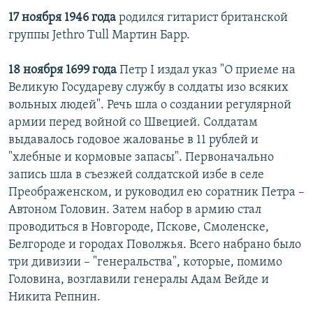
17 ноября 1946 года
родился гитарист британской
группы Jethro Tull Мартин Барр.
18 ноября 1699 года
Петр I издал указ "О приеме на
Великую Государеву службу в солдаты изо всяких
вольных людей". Речь шла о создании регулярной
армии перед войной со Швецией. Солдатам
выдавалось годовое жалованье в 11 рублей и
"хлебные и кормовые запасы". Первоначально
запись шла в съезжей солдатской избе в селе
Преображенском, и руководил ею соратник Петра –
Автоном Головин. Затем набор в армию стал
проводиться в Новгороде, Пскове, Смоленске,
Белгороде и городах Поволжья. Всего набрано было
три дивизии – "генеральства", которые, помимо
Головина, возглавили генералы Адам Вейде и
Никита Репнин.