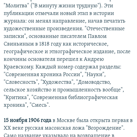
"Молитва" ("В минуту жизни трудную"). Эти
публикации отмечали новый этап в истории
журнала: он менял направление, начав печатать
художественные произведения. "Отечественные
записки", основанные писателем Павлом
Свиньиным в 1818 году как историческое,
географическое и этнографическое издание, после
кончины основателя перешел к Андрею
Краевскому. Каждый номер содержал разделы:
"Современная хроника России", "Науки",
"Словесность", "Художества", "Домоводство,
сельское хозяйство и промышленность вообще",
"Критика", "Современная библиографическая
хроника", "Смесь".
15 ноября 1906 года
в Москве была открыта первая в
XX веке русская масонская ложа "Возрождение".
Само название указывало на возвращение в