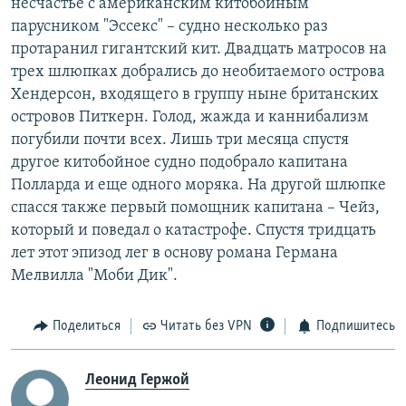
несчастье с американским китобойным
парусником "Эссекс" – судно несколько раз
протаранил гигантский кит. Двадцать матросов на
трех шлюпках добрались до необитаемого острова
Хендерсон, входящего в группу ныне британских
островов Питкерн. Голод, жажда и каннибализм
погубили почти всех. Лишь три месяца спустя
другое китобойное судно подобрало капитана
Полларда и еще одного моряка. На другой шлюпке
спасся также первый помощник капитана – Чейз,
который и поведал о катастрофе. Спустя тридцать
лет этот эпизод лег в основу романа Германа
Мелвилла "Моби Дик".
Поделиться
Читать без VPN
Подпишитесь
Леонид Гержой