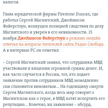
налогов.
Глава юридической фирмы Firestone Duncan, где
работал Сергей Магнитский, Джеймисон
Файерстоун, возмущен позицией следствия по делу
Магнитского и уверен в его невиновности. 15
ноября
Джеймисон Файерстоун
в режиме онлайн
отвечал на вопросы читателей сайта Радио Свобода
.
А в интервью РС он отметил:
– Сергей Магнитский заявил, что сотрудники МВД
участвовали в хищении огромной суммы денег. И,
как часто случается в России, тот, кто подает
заявление против сотрудников МВД немедленно
сам становится виноватым… На годовщину смерти
Сергея Магнитского, когда весь мир говорит о
Магинтском как о герое, в МВД хотят испортить его
репутацию… Конечно, их заявление – абсурд,