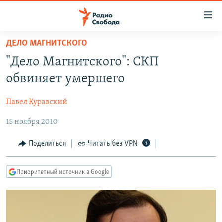
Ссылки
для
упрощенного
ДЕЛО МАГНИТСКОГО
ПРОГРАММЫ
доступа
"Дело Магнитского": СКП
ПОДКАСТЫ
Вернуться
обвиняет умершего
к
АВТОРСКИЕ ПРОЕКТЫ
основному
Павел Куравский
ЦИТАТЫ СВОБОДЫ
содержанию
Вернутся
15 ноября 2010
МНЕНИЯ
к
КУЛЬТУРА
Поделиться
Читать без VPN
главной
навигации
IDEL.РЕАЛИИ
Вернутся
Приоритетный источник в Google
КАВКАЗ.РЕАЛИИ
к
СЕВЕР.РЕАЛИИ
поиску
СИБИРЬ.РЕАЛИИ