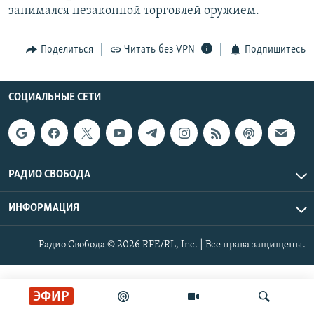
занимался незаконной торговлей оружием.
РАСПИСАНИЕ ВЕЩАНИЯ
ПОДПИШИТЕСЬ НА РАССЫЛКУ
Поделиться
Читать без VPN
Подпишитесь
СОЦИАЛЬНЫЕ СЕТИ
СОЦИАЛЬНЫЕ СЕТИ
Все сайты РСЕ/РС
РАДИО СВОБОДА
ИНФОРМАЦИЯ
Радио Свобода © 2026 RFE/RL, Inc. | Все права защищены.
ЭФИР