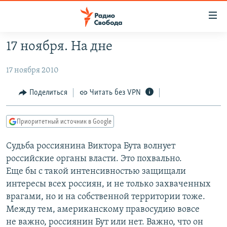
Ссылки
для
упрощенного
17 ноября. На дне
ПРОГРАММЫ
доступа
17 ноября 2010
ПОДКАСТЫ
Вернуться
к
АВТОРСКИЕ ПРОЕКТЫ
Поделиться
Читать без VPN
основному
ЦИТАТЫ СВОБОДЫ
содержанию
Приоритетный источник в Google
Вернутся
МНЕНИЯ
к
КУЛЬТУРА
Судьба россиянина Виктора Бута волнует
главной
российские органы власти. Это похвально.
навигации
IDEL.РЕАЛИИ
Еще бы с такой интенсивностью защищали
Вернутся
КАВКАЗ.РЕАЛИИ
интересы всех россиян, и не только захваченных
к
врагами, но и на собственной территории тоже.
СЕВЕР.РЕАЛИИ
поиску
Между тем, американскому правосудию вовсе
СИБИРЬ.РЕАЛИИ
не важно, россиянин Бут или нет. Важно, что он