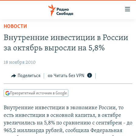
Ссылки
для
упрощенного
НОВОСТИ
ПРОГРАММЫ
доступа
Внутренние инвестиции в России
ПОДКАСТЫ
Вернуться
за октябрь выросли на 5,8%
к
АВТОРСКИЕ ПРОЕКТЫ
основному
18 ноября 2010
ЦИТАТЫ СВОБОДЫ
содержанию
Вернутся
МНЕНИЯ
Поделиться
Читать без VPN
к
КУЛЬТУРА
главной
Приоритетный источник в Google
навигации
IDEL.РЕАЛИИ
Вернутся
Внутренние инвестиции в экономике России, то
КАВКАЗ.РЕАЛИИ
к
есть инвестиции в основной капитал, в октябре
СЕВЕР.РЕАЛИИ
поиску
увеличились на 5,8% по сравнению с сентябрем - до
965,2 миллиарда рублей, сообщила Федеральная
СИБИРЬ.РЕАЛИИ