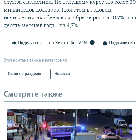
служба статистики. По текущему курсу это более 30
РАСПИСАНИЕ ВЕЩАНИЯ
миллиардов долларов. При этом в годовом
ПОДПИШИТЕСЬ НА РАССЫЛКУ
исчислении их объем в октябре вырос ни 10,7%, а за
десять месяцев года - на 4,7%.
СОЦИАЛЬНЫЕ СЕТИ
Поделиться
Читать без VPN
Подпишитесь
Этот контент также в категориях
Главные разделы
Новости
Все сайты РСЕ/РС
Смотрите также