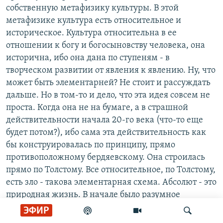
собственную метафизику культуры. В этой
метафизике культура есть относительное и
историческое. Культура относительна в ее
отношении к богу и богосыновству человека, она
исторична, ибо она дана по ступеням - в
творческом развитии от явления к явлению. Ну, что
может быть элементарней? Не стоит и рассуждать
дальше. Но в том-то и дело, что эта идея совсем не
проста. Когда она не на бумаге, а в страшной
действительности начала 20-го века (что-то еще
будет потом?), ибо сама эта действительность как
бы конструировалась по принципу, прямо
противоположному бердяевскому. Она строилась
прямо по Толстому. Все относительное, по Толстому,
есть зло - такова элементарная схема. Абсолют - это
природная жизнь. В начале было разумное
понимание жизни - так толковал Толстой
ЭФИР
евангельский логос, слово ''бог''. Абсолют - это