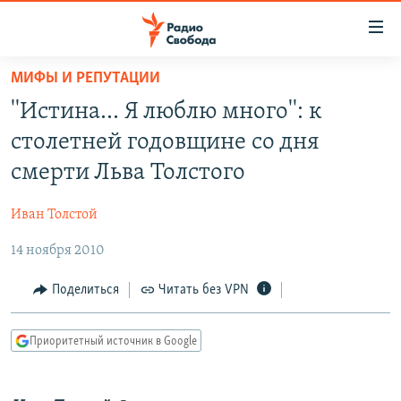
Ссылки
для
упрощенного
МИФЫ И РЕПУТАЦИИ
ПРОГРАММЫ
доступа
''Истина… Я люблю много'': к
ПОДКАСТЫ
Вернуться
столетней годовщине со дня
к
АВТОРСКИЕ ПРОЕКТЫ
смерти Льва Толстого
основному
ЦИТАТЫ СВОБОДЫ
содержанию
Иван Толстой
Вернутся
МНЕНИЯ
к
14 ноября 2010
КУЛЬТУРА
главной
навигации
IDEL.РЕАЛИИ
Поделиться
Читать без VPN
Вернутся
КАВКАЗ.РЕАЛИИ
к
Приоритетный источник в Google
СЕВЕР.РЕАЛИИ
поиску
СИБИРЬ.РЕАЛИИ