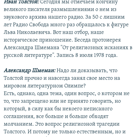
Иван Толстой:
Сегодня мы отмечаем кончину
РАСПИСАНИЕ ВЕЩАНИЯ
великого писателя размышлениями о нем из
ПОДПИШИТЕСЬ НА РАССЫЛКУ
звукового архива нашего радио. За 50 с лишним
лет Радио Свобода много раз обращалось к фигуре
Льва Николаевича. Вот наш отбор, наше
СОЦИАЛЬНЫЕ СЕТИ
историческое приношение. Беседа протоиерея
Александра Шмемана ''От религиозных исканиях в
русской литературе''. Запись 8 июля 1978 года.
Александр Шмеман:
Надо ли доказывать, что
Все сайты РСЕ/РС
Толстой прочно и навсегда занял свое место на
мировом литературном Олимпе?
Есть, однако, одна тема, один вопрос, о котором не
то, что запрещено или не принято говорить, но
который, в силу как бы некоего неписаного
соглашения, все больше и больше обходят
молчанием. Это вопрос религиозной трагедии
Толстого. И потому не только естественным, но и