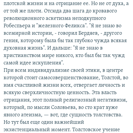
плотской жизни и на отрицание ее. Но не от духа, а
от той же плоти. Отсюда два шага до кровавого
революционного аскетизма неподкупного
Робеспьера и ''железного Феликса''. ''Я не знаю во
всемирной истории, - говорил Бердяев, - другого
гения, которому была бы так глубоко чужда всякая
духовная жизнь''. И дальше: ''Я не знаю в
христианством мире никого, кто был бы так чужд
самой идее искупления''.
При всем индивидуализме своей этики, в центре
которой стоит самосовершенствование, Толстой, во
имя счастливой жизни всех, отвергает личность и
всякую сверхличностную ценность. Эта власть
отрицания, этот полный религиозный негативизм,
который, по мысли Соловьева, во сто крат хуже
явного атеизма, — вот, где сущность толстовства.
Но тут был еще один важнейший
экзистенциальный момент. Толстовское учение