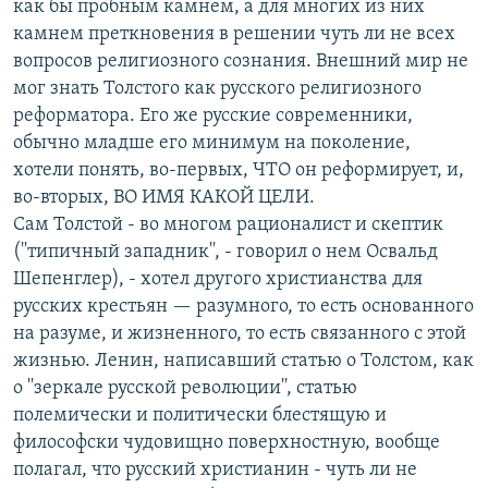
как бы пробным камнем, а для многих из них
камнем преткновения в решении чуть ли не всех
вопросов религиозного сознания. Внешний мир не
мог знать Толстого как русского религиозного
реформатора. Его же русские современники,
обычно младше его минимум на поколение,
хотели понять, во-первых, ЧТО он реформирует, и,
во-вторых, ВО ИМЯ КАКОЙ ЦЕЛИ.
Сам Толстой - во многом рационалист и скептик
(''типичный западник'', - говорил о нем Освальд
Шепенглер), - хотел другого христианства для
русских крестьян — разумного, то есть основанного
на разуме, и жизненного, то есть связанного с этой
жизнью. Ленин, написавший статью о Толстом, как
о ''зеркале русской революции'', статью
полемически и политически блестящую и
философски чудовищно поверхностную, вообще
полагал, что русский христианин - чуть ли не