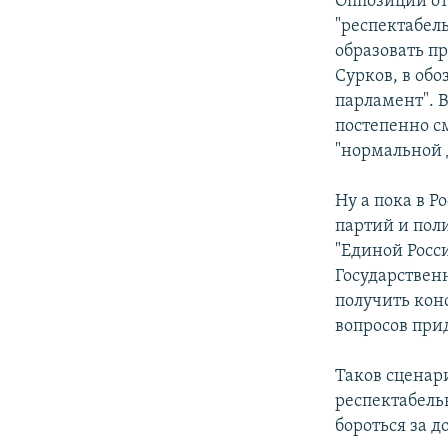
Оппозиции отв
"респектабел
образовать п
Сурков, в об
парламент". В
постепенно с
"нормальной 
Ну а пока в 
партий и пол
"Единой Росс
Государствен
получить кон
вопросов прид
Таков сценар
респектабельн
бороться за 