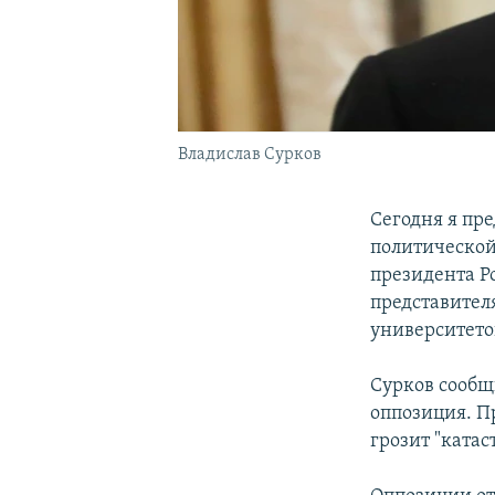
Владислав Сурков
Сегодня я пр
политической
президента Р
представител
университето
Сурков сообщ
оппозиция. Пр
грозит "ката