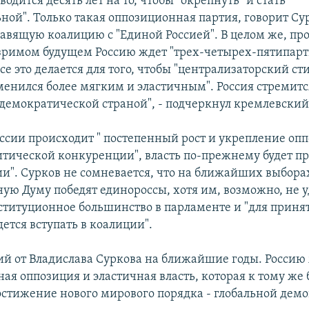
одится десять лет на то, чтобы "окрепнуть" и стать
ьной". Только такая оппозиционная партия, говорит Су
равящую коалицию с "Единой Россией". В целом же, пр
озримом будущем Россию ждет "трех-четырех-пятипа
се это делается для того, чтобы "централизаторский с
менился более мягким и эластичным". Россия стремитс
демократической страной", - подчеркнул кремлевский
России происходит " постепенный рост и укрепление о
итической конкуренции", власть по-прежнему будет п
ии". Сурков не сомневается, что на ближайших выбора
ную Думу победят единороссы, хотя им, возможно, не у
ституционное большинство в парламенте и "для прин
ется вступать в коалиции".
ий от Владислава Суркова на ближайшие годы. Россию
ая оппозиция и эластичная власть, которая к тому же 
достижение нового мирового порядка - глобальной дем