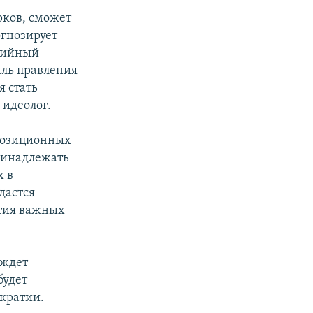
рков, сможет
огнозирует
ртийный
тиль правления
я стать
 идеолог.
ппозиционных
ринадлежать
х в
дастся
ятия важных
 ждет
будет
ократии.