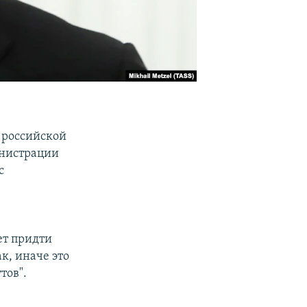
 российской
инистрации
с
ет придти
ак, иначе это
тов".