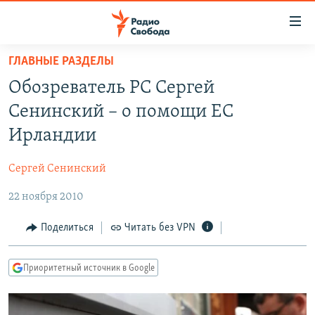
Ссылки
для
упрощенного
ГЛАВНЫЕ РАЗДЕЛЫ
ПРОГРАММЫ
доступа
Обозреватель РС Сергей
ПОДКАСТЫ
Вернуться
Сенинский – о помощи ЕС
к
АВТОРСКИЕ ПРОЕКТЫ
Ирландии
основному
ЦИТАТЫ СВОБОДЫ
содержанию
Сергей Сенинский
Вернутся
МНЕНИЯ
к
22 ноября 2010
КУЛЬТУРА
главной
навигации
IDEL.РЕАЛИИ
Поделиться
Читать без VPN
Вернутся
КАВКАЗ.РЕАЛИИ
к
Приоритетный источник в Google
СЕВЕР.РЕАЛИИ
поиску
СИБИРЬ.РЕАЛИИ