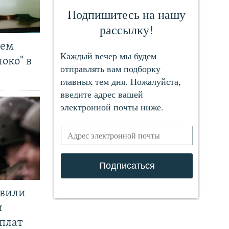
чем
око" в
явили
и
плат