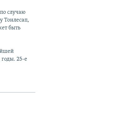
 по случаю
у Тонлесап,
жет быть
ейшей
 годы. 25-е