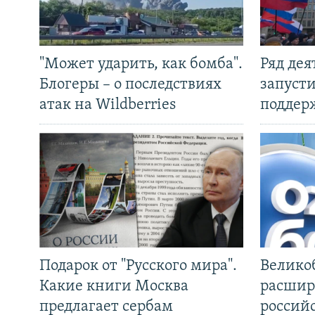
"Может ударить, как бомба".
Ряд де
Блогеры – о последствиях
запуст
атак на Wildberries
поддер
Подарок от "Русского мира".
Велико
Какие книги Москва
расшир
предлагает сербам
россий