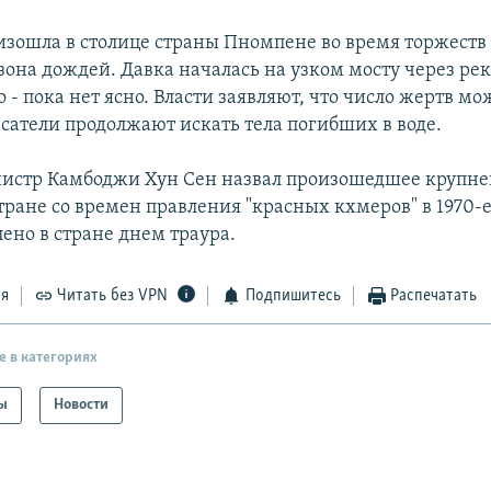
изошла в столице страны Пномпене во время торжеств
зона дождей. Давка началась на узком мосту через рек
о - пока нет ясно. Власти заявляют, что число жертв мо
сатели продолжают искать тела погибших в воде.
истр Камбоджи Хун Сен назвал произошедшее крупн
тране со времен правления "красных кхмеров" в 1970-е
ено в стране днем траура.
ся
Читать без VPN
Подпишитесь
Распечатать
е в категориях
ы
Новости