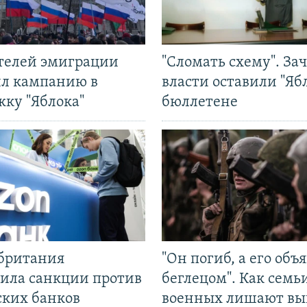
ятелей эмиграции
"Сломать схему". За
ил кампанию в
власти оставили "Ябл
жку "Яблока"
бюллетене
британия
"Он погиб, а его объ
ила санкции против
беглецом". Как семь
ских банков
военных лишают вы