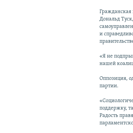
РАСПИСАНИЕ ВЕЩАНИЯ
ПОДПИШИТЕСЬ НА РАССЫЛКУ
Гражданская 
Дональд Туск
самоуправлен
и справедливо
правительств
«Я не подпры
нашей коалиц
Оппозиция, о
партии.
«Социологиче
поддержку, т
Радость прав
парламентско