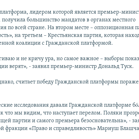
платформа, лидером которой является премьер-мини
, получила большинство мандатов в органах местного
ия по всей стране. На втором месте – оппозиционная 
сть», на третьем – Крестьянская партия, которая нахо
енной коалиции с Гражданской платформой.
гиваю и не кричу ура, но самое важное – выборы показ
ии верят», - заявил премьер-министр Дональд Туск.
днако, считает победу Гражданской платформы пораж
ские исследования давали Гражданской платформе б
ак что мы видим, что наступает перелом. Поляки прозр
ящей партии и самого премьера безосновательна», - за
й фракции «Право и справедливость» Мариуш Блашча