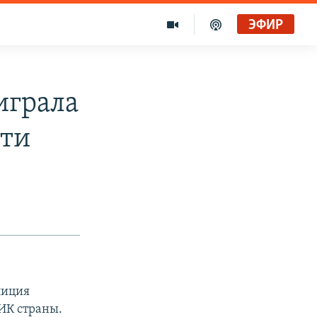
ЭФИР
играла
сти
лиция
ИК страны.