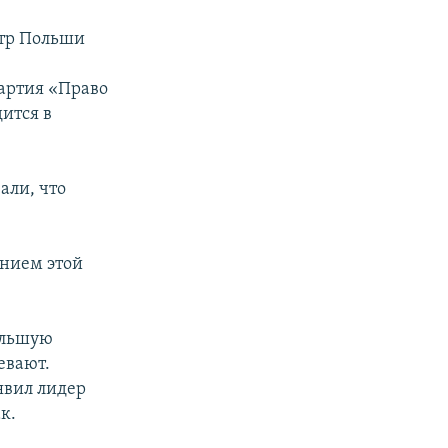
стр Польши
партия «Право
дится в
али, что
ением этой
óльшую
евают.
явил лидер
к.