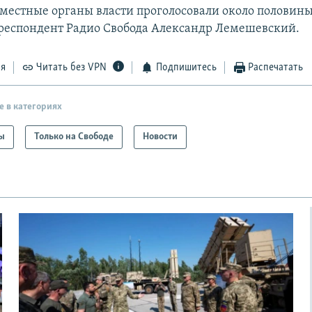
 местные органы власти проголосовали около половины
респондент Радио Свобода Александр Лемешевский.
ся
Читать без VPN
Подпишитесь
Распечатать
е в категориях
ы
Только на Свободе
Новости