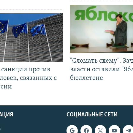
"Сломать схему". За
л санкции против
власти оставили "Ябл
ловек, связанных с
бюллетене
ссии
АЦИЯ
СОЦИАЛЬНЫЕ СЕТИ
ь