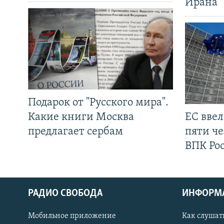
Ирана
Подарок от "Русского мира".
Какие книги Москва
ЕС вве
предлагает сербам
пяти че
ВПК Ро
РАДИО СВОБОДА
ИНФОРМ
Мобильное приложение
Как слушат
СОЦИАЛЬНЫЕ СЕТИ