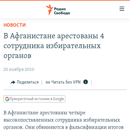
Ссылки
для
упрощенного
НОВОСТИ
ПРОГРАММЫ
доступа
В Афганистане арестованы 4
ПОДКАСТЫ
Вернуться
сотрудника избирательных
к
АВТОРСКИЕ ПРОЕКТЫ
органов
основному
ЦИТАТЫ СВОБОДЫ
содержанию
25 ноября 2010
Вернутся
МНЕНИЯ
к
Поделиться
Читать без VPN
КУЛЬТУРА
главной
навигации
IDEL.РЕАЛИИ
Приоритетный источник в Google
Вернутся
КАВКАЗ.РЕАЛИИ
к
В Афганистане арестованы четыре
СЕВЕР.РЕАЛИИ
поиску
высокопоставленных сотрудника избирательных
СИБИРЬ.РЕАЛИИ
органов. Они обвиняются в фальсификации итогов