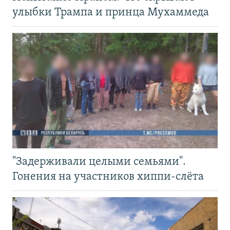
улыбки Трампа и принца Мухаммеда
"Задерживали целыми семьями".
Гонения на участников хиппи-слёта