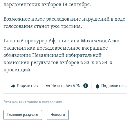
парламентских выборов 18 сентября.
РАСПИСАНИЕ ВЕЩАНИЯ
ПОДПИШИТЕСЬ НА РАССЫЛКУ
Возможное новое расследование нарушений в ходе
голосования станет уже третьим.
СОЦИАЛЬНЫЕ СЕТИ
Главный прокурор Афганистана Мохаммад Алко
расценил как преждевременное вчерашнее
объявление Независимой избирательной
комиссией результатов выборов в 33-х из 34-х
провинций.
Все сайты РСЕ/РС
Поделиться
Читать без VPN
Подпишитесь
Этот контент также в категориях
Главные разделы
Новости