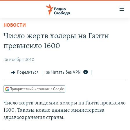
Ссылки
для
упрощенного
НОВОСТИ
ПРОГРАММЫ
доступа
Число жертв холеры на Гаити
ПОДКАСТЫ
Вернуться
превысило 1600
к
АВТОРСКИЕ ПРОЕКТЫ
основному
26 ноября 2010
ЦИТАТЫ СВОБОДЫ
содержанию
Вернутся
МНЕНИЯ
Поделиться
Читать без VPN
к
КУЛЬТУРА
главной
Приоритетный источник в Google
навигации
IDEL.РЕАЛИИ
Вернутся
Число жертв эпидемии холеры на Гаити превысило
КАВКАЗ.РЕАЛИИ
к
1600. Таковы новые данные министерства
СЕВЕР.РЕАЛИИ
поиску
здравоохранения страны.
СИБИРЬ.РЕАЛИИ