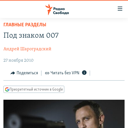
Ссылки
для
упрощенного
ГЛАВНЫЕ РАЗДЕЛЫ
ПРОГРАММЫ
доступа
Под знаком 007
ПОДКАСТЫ
Вернуться
к
Андрей Шароградский
АВТОРСКИЕ ПРОЕКТЫ
основному
27 ноября 2010
ЦИТАТЫ СВОБОДЫ
содержанию
Вернутся
МНЕНИЯ
Поделиться
Читать без VPN
к
КУЛЬТУРА
главной
Приоритетный источник в Google
навигации
IDEL.РЕАЛИИ
Вернутся
КАВКАЗ.РЕАЛИИ
к
СЕВЕР.РЕАЛИИ
поиску
СИБИРЬ.РЕАЛИИ