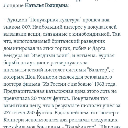
Лондоне
Наталья Голицына
:
– Аукцион "Популярная культура" прошел под
знаком 007. Наибольший интерес у покупателей
вызывали вещи, связанные с кинобондианой. Так
что, непотопляемый британский разведчик
доминировал на этих торгах, побив и Дарта
Вейдера из "Звездный войн", и Бэтмена. Бурная
борьба на аукционе развернулась за
пневматический пистолет системы "Вальтер", с
которым Шон Коннери снялся для рекламного
постера фильма "Из России с любовью" 1963 года.
Предварительная каталожная цена этого лота не
превышала 20 тысяч фунтов. Покупатели так
взвинтили цену, что в результате пистолет ушел за
277 тысяч 250 фунтов. В дальнейшем этот постер с
Коннери использовался для рекламы следующих
трех фильмов бондианы – "Голдфингер", "Шаровая