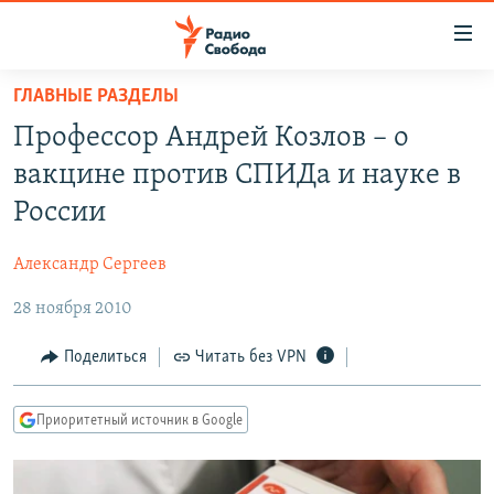
Ссылки
для
упрощенного
ГЛАВНЫЕ РАЗДЕЛЫ
ПРОГРАММЫ
доступа
Профессор Андрей Козлов – о
ПОДКАСТЫ
Вернуться
вакцине против СПИДа и науке в
к
АВТОРСКИЕ ПРОЕКТЫ
России
основному
ЦИТАТЫ СВОБОДЫ
содержанию
Александр Сергеев
Вернутся
МНЕНИЯ
к
28 ноября 2010
КУЛЬТУРА
главной
навигации
IDEL.РЕАЛИИ
Поделиться
Читать без VPN
Вернутся
КАВКАЗ.РЕАЛИИ
к
Приоритетный источник в Google
СЕВЕР.РЕАЛИИ
поиску
СИБИРЬ.РЕАЛИИ