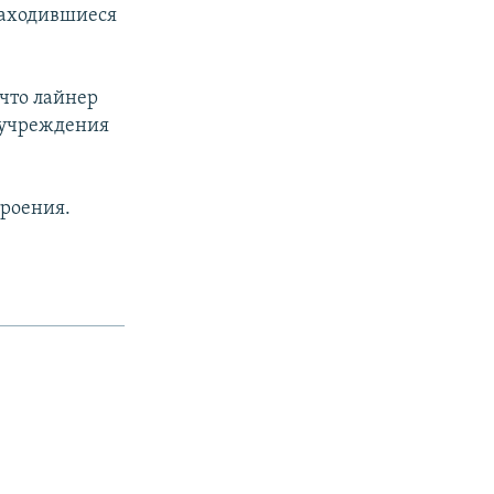
 находившиеся
 что лайнер
я учреждения
роения.