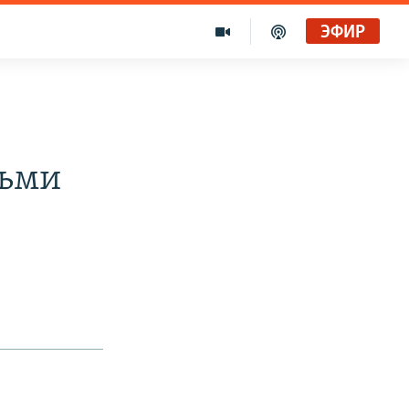
ЭФИР
сьми