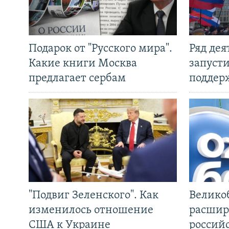
Подарок от "Русского мира".
Ряд де
Какие книги Москва
запуст
предлагает сербам
поддер
"Подвиг Зеленского". Как
Велико
изменилось отношение
расшир
США к Украине
россий