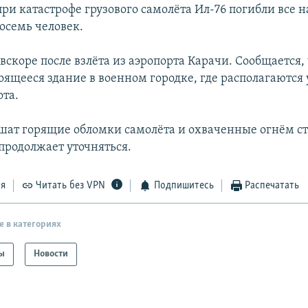
при катастрофе грузового самолёта Ил-76 погибли все
восемь человек.
вскоре после взлёта из аэропорта Карачи. Сообщается,
роящееся здание в военном городке, где располагаютс
ота.
ат горящие обломки самолёта и охваченные огнём ст
родолжает уточняться.
ся
Читать без VPN
Подпишитесь
Распечатать
е в категориях
ы
Новости