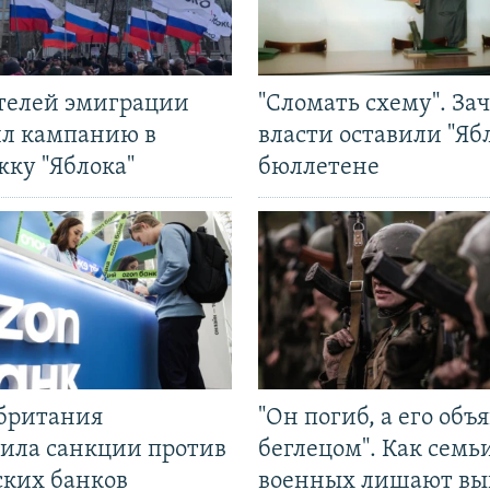
ятелей эмиграции
"Сломать схему". За
ил кампанию в
власти оставили "Ябл
жку "Яблока"
бюллетене
британия
"Он погиб, а его объ
ила санкции против
беглецом". Как семь
ских банков
военных лишают вы