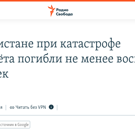
истане при катастрофе
ёта погибли не менее во
ек
ся
Читать без VPN
сточник в Google