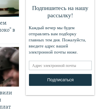
чем
око" в
явили
и
плат