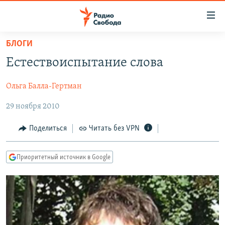
Ссылки
для
упрощенного
БЛОГИ
ПРОГРАММЫ
доступа
Естествоиспытание слова
ПОДКАСТЫ
Вернуться
к
Ольга Балла-Гертман
АВТОРСКИЕ ПРОЕКТЫ
основному
29 ноября 2010
ЦИТАТЫ СВОБОДЫ
содержанию
Вернутся
МНЕНИЯ
Поделиться
Читать без VPN
к
КУЛЬТУРА
главной
Приоритетный источник в Google
навигации
IDEL.РЕАЛИИ
Вернутся
КАВКАЗ.РЕАЛИИ
к
СЕВЕР.РЕАЛИИ
поиску
СИБИРЬ.РЕАЛИИ