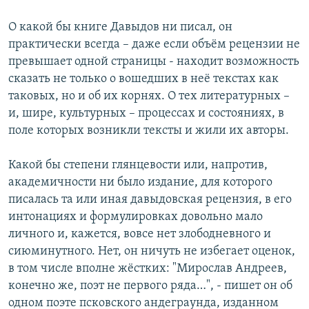
О какой бы книге Давыдов ни писал, он
практически всегда – даже если объём рецензии не
превышает одной страницы - находит возможность
сказать не только о вошедших в неё текстах как
таковых, но и об их корнях. О тех литературных –
и, шире, культурных – процессах и состояниях, в
поле которых возникли тексты и жили их авторы.
Какой бы степени глянцевости или, напротив,
академичности ни было издание, для которого
писалась та или иная давыдовская рецензия, в его
интонациях и формулировках довольно мало
личного и, кажется, вовсе нет злободневного и
сиюминутного. Нет, он ничуть не избегает оценок,
в том числе вполне жёстких: "Мирослав Андреев,
конечно же, поэт не первого ряда…", - пишет он об
одном поэте псковского андеграунда, изданном