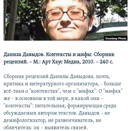
РАСПИСАНИЕ ВЕЩАНИЯ
ПОДПИШИТЕСЬ НА РАССЫЛКУ
СОЦИАЛЬНЫЕ СЕТИ
Данила Давыдов. Контексты и мифы: Сборник
рецензий. – М.: Арт Хаус Медиа, 2010. – 240 с.
Все сайты РСЕ/РС
Сборник рецензий Данилы Давыдова, поэта,
критика и литературного организатора, - больше
всё-таки о "контекстах", чем о "мифах". О "мифах"
же – в основном в той мере, в какой они –
"контексты": питательная, формирующая среда
обсуждаемых автором текстов. Давыдов – не
демифологизатор, не развенчиватель, не
обличитель: он – выявитель связей.