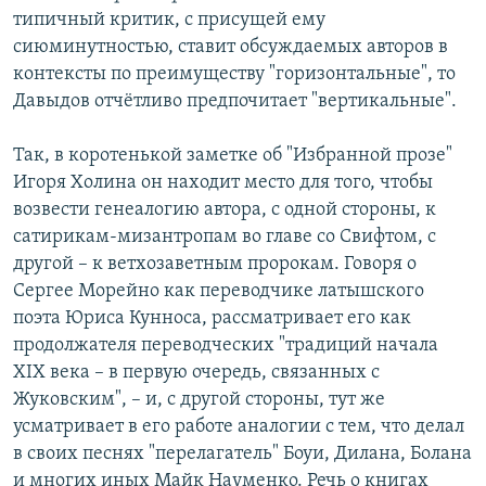
типичный критик, с присущей ему
сиюминутностью, ставит обсуждаемых авторов в
контексты по преимуществу "горизонтальные", то
Давыдов отчётливо предпочитает "вертикальные".
Так, в коротенькой заметке об "Избранной прозе"
Игоря Холина он находит место для того, чтобы
возвести генеалогию автора, с одной стороны, к
сатирикам-мизантропам во главе со Свифтом, с
другой – к ветхозаветным пророкам. Говоря о
Сергее Морейно как переводчике латышского
поэта Юриса Кунноса, рассматривает его как
продолжателя переводческих "традиций начала
XIX века – в первую очередь, связанных с
Жуковским", – и, с другой стороны, тут же
усматривает в его работе аналогии с тем, что делал
в своих песнях "перелагатель" Боуи, Дилана, Болана
и многих иных Майк Науменко. Речь о книгах