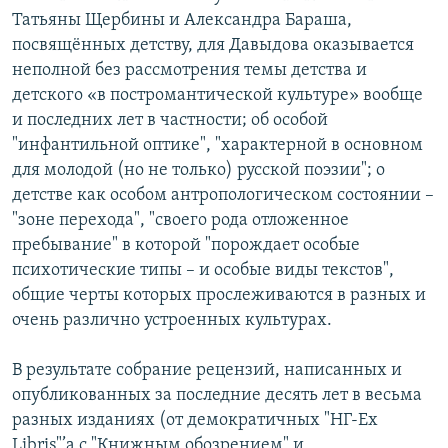
Татьяны Щербины и Александра Бараша,
посвящённых детству, для Давыдова оказывается
неполной без рассмотрения темы детства и
детского «в постромантической культуре» вообще
и последних лет в частности; об особой
"инфантильной оптике", "характерной в основном
для молодой (но не только) русской поэзии"; о
детстве как особом антропологическом состоянии –
"зоне перехода", "своего рода отложенное
пребывание" в которой "порождает особые
психотические типы – и особые виды текстов",
общие черты которых прослеживаются в разных и
очень различно устроенных культурах.
В результате собрание рецензий, написанных и
опубликованных за последние десять лет в весьма
разных изданиях (от демократичных "НГ-Ex
Libris"’а с "Книжным обозрением" и