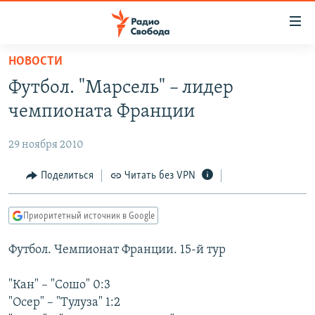
Ссылки
для
упрощенного
НОВОСТИ
ПРОГРАММЫ
доступа
Футбол. "Марсель" – лидер
ПОДКАСТЫ
Вернуться
чемпионата Франции
к
АВТОРСКИЕ ПРОЕКТЫ
основному
29 ноября 2010
ЦИТАТЫ СВОБОДЫ
содержанию
Вернутся
МНЕНИЯ
Поделиться
Читать без VPN
к
КУЛЬТУРА
главной
Приоритетный источник в Google
навигации
IDEL.РЕАЛИИ
Вернутся
Футбол. Чемпионат Франции. 15-й тур
КАВКАЗ.РЕАЛИИ
к
СЕВЕР.РЕАЛИИ
поиску
"Кан" – "Сошо" 0:3
"Осер" – "Тулуза" 1:2
СИБИРЬ.РЕАЛИИ