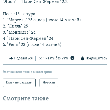
"Лион" – "Пари Сен-Жермен" 2:2
РАСПИСАНИЕ ВЕЩАНИЯ
ПОДПИШИТЕСЬ НА РАССЫЛКУ
После 15-го тура
1. "Марсель" 25 очков (после 14 матчей)
2. "Лилль" 25
СОЦИАЛЬНЫЕ СЕТИ
3. "Монпелье" 24
4." Пари Сен-Жермен" 24
5. "Ренн" 23 (после 14 матчей)
Поделиться
Читать без VPN
Подпишитесь
Все сайты РСЕ/РС
Этот контент также в категориях
Главные разделы
Новости
Смотрите также