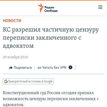
Ссылки
для
упрощенного
НОВОСТИ
ПРОГРАММЫ
доступа
КС разрешил частичную цензуру
ПОДКАСТЫ
Вернуться
переписки заключенного с
к
АВТОРСКИЕ ПРОЕКТЫ
адвокатом
основному
ЦИТАТЫ СВОБОДЫ
содержанию
29 ноября 2010
Вернутся
МНЕНИЯ
к
Поделиться
Читать без VPN
КУЛЬТУРА
главной
навигации
IDEL.РЕАЛИИ
Приоритетный источник в Google
Вернутся
КАВКАЗ.РЕАЛИИ
к
Конституционный суд России сегодня признал
СЕВЕР.РЕАЛИИ
поиску
возможность цензуры переписки заключенных с
СИБИРЬ.РЕАЛИИ
адвокатом.