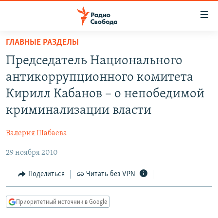
Ссылки
для
упрощенного
ГЛАВНЫЕ РАЗДЕЛЫ
ПРОГРАММЫ
доступа
Председатель Национального
ПОДКАСТЫ
Вернуться
антикоррупционного комитета
к
АВТОРСКИЕ ПРОЕКТЫ
Кирилл Кабанов – о непобедимой
основному
ЦИТАТЫ СВОБОДЫ
содержанию
криминализации власти
Вернутся
МНЕНИЯ
к
Валерия Шабаева
КУЛЬТУРА
главной
29 ноября 2010
навигации
IDEL.РЕАЛИИ
Вернутся
КАВКАЗ.РЕАЛИИ
Поделиться
Читать без VPN
к
СЕВЕР.РЕАЛИИ
поиску
Приоритетный источник в Google
СИБИРЬ.РЕАЛИИ