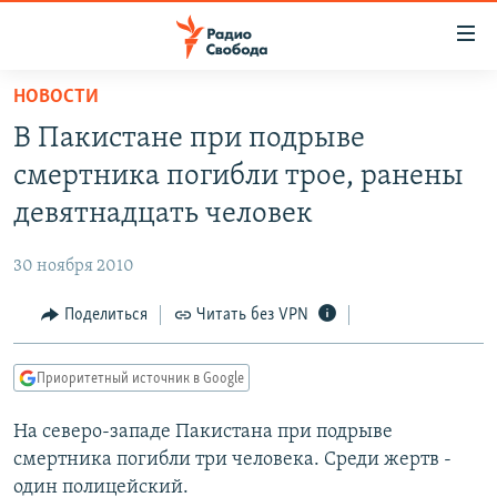
Ссылки
для
упрощенного
НОВОСТИ
ПРОГРАММЫ
доступа
В Пакистане при подрыве
ПОДКАСТЫ
Вернуться
смертника погибли трое, ранены
к
АВТОРСКИЕ ПРОЕКТЫ
девятнадцать человек
основному
ЦИТАТЫ СВОБОДЫ
содержанию
30 ноября 2010
Вернутся
МНЕНИЯ
к
Поделиться
Читать без VPN
КУЛЬТУРА
главной
навигации
IDEL.РЕАЛИИ
Приоритетный источник в Google
Вернутся
КАВКАЗ.РЕАЛИИ
к
На северо-западе Пакистана при подрыве
СЕВЕР.РЕАЛИИ
поиску
смертника погибли три человека. Среди жертв -
СИБИРЬ.РЕАЛИИ
один полицейский.