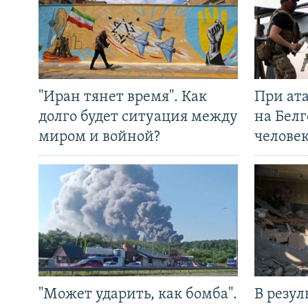
"Иран тянет время". Как
При ат
долго будет ситуация между
на Белг
миром и войной?
челове
"Может ударить, как бомба".
В резул