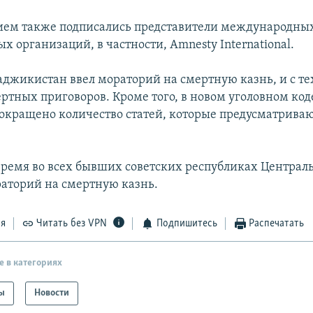
ием также подписались представители международны
 организаций, в частности, Amnesty International.
аджикистан ввел мораторий на смертную казнь, и с те
ртных приговоров. Кроме того, в новом уголовном код
 сокращено количество статей, которые предусматрива
время во всех бывших советских республиках Централ
раторий на смертную казнь.
ся
Читать без VPN
Подпишитесь
Распечатать
е в категориях
ы
Новости