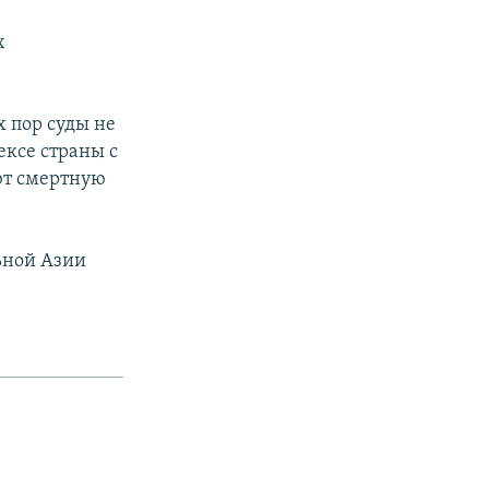
х
х пор суды не
ексе страны с
ют смертную
ьной Азии