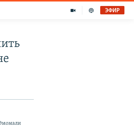
ЭФИР
нить
не
 Эмомали