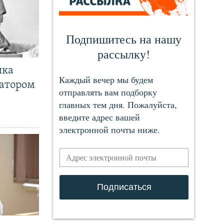
чка
ратором