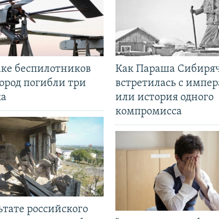
аке беспилотников
Как Параша Сибиря
ород погибли три
встретилась с импе
ка
или история одного
компромисса
ьтате российского