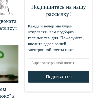
двоката
маршрут
чем
око" в