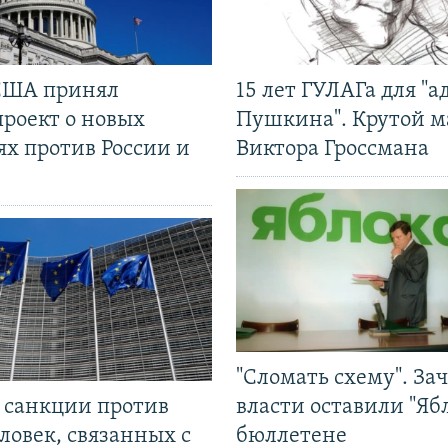
США принял
15 лет ГУЛАГа для "а
проект о новых
Пушкина". Крутой 
ях против России и
Виктора Гроссмана
"Сломать схему". За
л санкции против
власти оставили "Ябл
ловек, связанных с
бюллетене