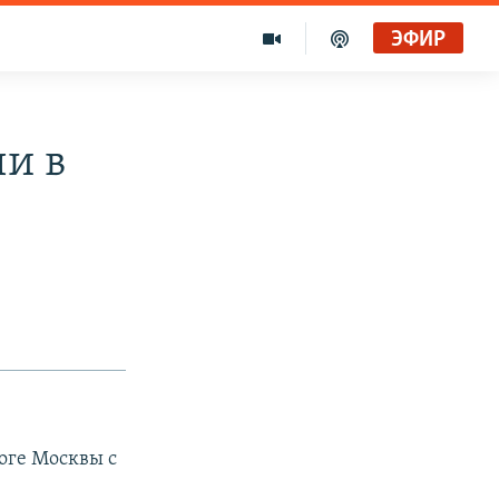
ЭФИР
чи в
оге Москвы с