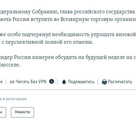
едеральному Собранию, глава российского государства 
мочь России вступить во Всемирную торговую организ
же особо подчеркнул необходимость упрощать визово
- с перспективной полной его отмены.
лидер России намерен обсудить на будущей неделе на
рюсселе.
ся
Читать без VPN
Подпишитесь
Распечатать
е в категориях
ы
Новости