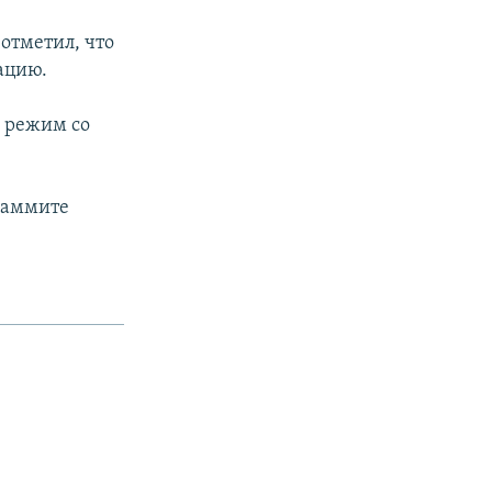
отметил, что
ацию.
й режим со
 саммите