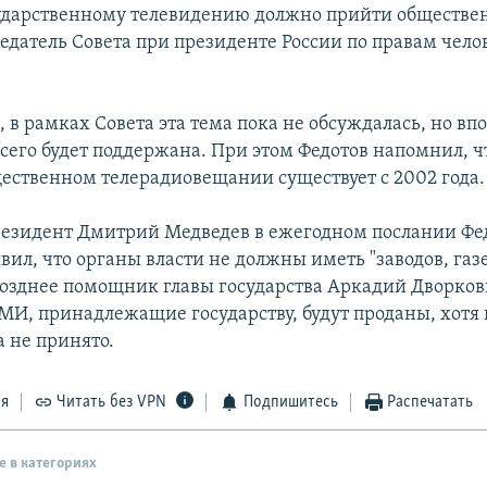
ударственному телевидению должно прийти обществен
седатель Совета при президенте России по правам чел
, в рамках Совета эта тема пока не обсуждалась, но вп
всего будет поддержана. При этом Федотов напомнил, ч
щественном телерадиовещании существует с 2002 года.
резидент Дмитрий Медведев в ежегодном послании Ф
ил, что органы власти не должны иметь "заводов, газе
Позднее помощник главы государства Аркадий Дворкови
МИ, принадлежащие государству, будут проданы, хотя
 не принято.
ся
Читать без VPN
Подпишитесь
Распечатать
е в категориях