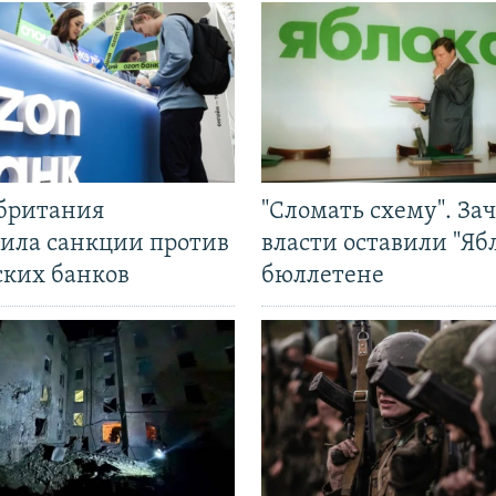
британия
"Сломать схему". За
ила санкции против
власти оставили "Ябл
ских банков
бюллетене