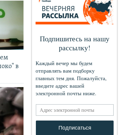
чем
око" в