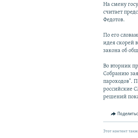
РАСПИСАНИЕ ВЕЩАНИЯ
На смену гос
ПОДПИШИТЕСЬ НА РАССЫЛКУ
считает пред
Федотов.
По его словам
идея скорей 
закона об об
Во вторник п
Собранию заяв
пароходов". 
российские С
решений пока
Поделить
Этот контент такж