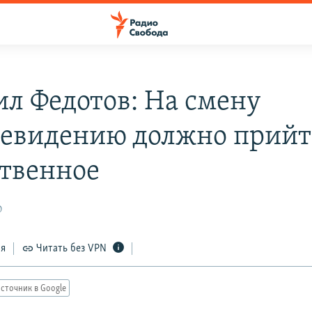
л Федотов: На смену
левидению должно прий
твенное
0
ся
Читать без VPN
сточник в Google