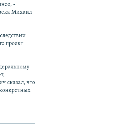
ное, -
овека Михаил
оследствии
то проект
едеральному
т,
ч сказал, что
 конкретных