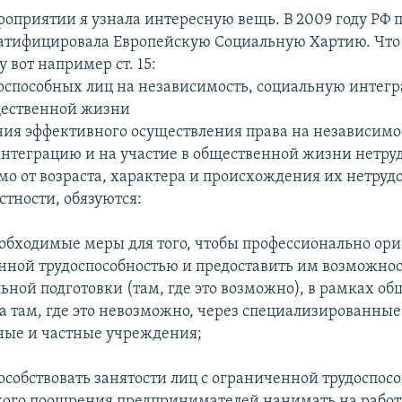
роприятии я узнала интересную вещь. В 2009 году РФ 
тифицировала Европейскую Социальную Хартию. Что
у вот например ст. 15:
оспособных лиц на независимость, социальную интегр
щественной жизни
ния эффективного осуществления права на независимо
нтеграцию и на участие в общественной жизни нетру
мо от возраста, характера и происхождения их нетруд
стности, обязуются:
еобходимые меры для того, чтобы профессионально ор
нной трудоспособностью и предоставить им возможно
ьной подготовки (там, где это возможно), в рамках о
 а там, где это невозможно, через специализированные
ные и частные учреждения;
пособствовать занятости лиц с ограниченной трудоспос
кого поощрения предпринимателей нанимать на работу