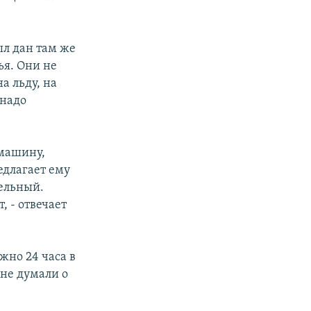
ыл дан там же
ья. Они не
а льду, на
 надо
 машину,
едлагает ему
тельный.
, - отвечает
жно 24 часа в
 не думали о