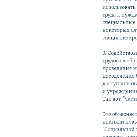
использовать
труда к нужда
специальные 
некоторых сл
специализиро
3. Содейство
трудоспособн
проведения 
преодоление 
доступ инвал
и учреждения
Так вот, "ча
Это объясняет
приняли новы
"Социальной 