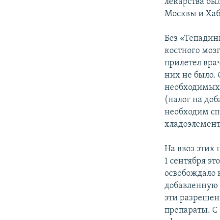
лекарства б
Москвы и Хаб
Без «Тепадин
костного моз
прилетел вра
них не было.
необходимых 
(налог на до
необходим сп
хладоэлемент
На ввоз этих
1 сентября эт
освобождало н
добавленную 
эти разрешен
препараты. С