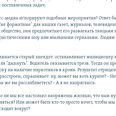
поставленных задач.
сс-медиа игнорируют подобные мероприятия? Ответ б
 "не форматные" для наших газет, журналов, телевиден
" общество, они предпочитают его развлекать танцами н
ористическими шоу или мыльными сериалами. Людям
минается старый анекдот: останавливает милиционер
ля "дыхнуть". Водитель оказывается трезв. Тогда он пр
рку на наличие наркотиков в крови. Результат отрица
сстроен, спрашивает: ну, может вы хоть курите? - Нет
ак же вы расслабляетесь? - А я не напрягаюсь.
о ли мы все настолько напряжены жизнью, что нам ну
ляться? Или может быть кто-то просто хочет, чтобы мы
сходит вокруг?