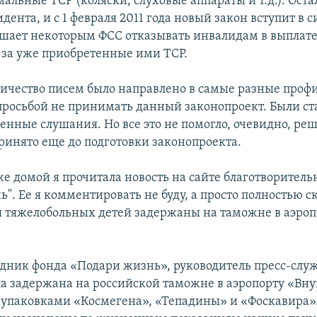
альные ТСР (коляски, слуховые аппараты и т.д.). Оста
дента, и с 1 февраля 2011 года новый закон вступит в с
ешает некоторым ФСС отказывать инвалидам в выплат
за уже приобретенные ими ТСР.
ичество писем было направлено в самые разные проф
просьбой не принимать данный законопроект. Были ста
енные слушания. Но все это не помогло, очевидно, ре
принято еще до подготовки законопроекта.
е домой я прочитала новость на сайте благотворитель
". Ее я комментировать не буду, а просто полностью 
я тяжелобольных детей задержаны на таможне в аэроп
удник фонда «Подари жизнь», руководитель пресс-слу
а задержана на российской таможне в аэропорту «Вну
упаковками «Космегена», «Тепадины» и «Фоскавира»