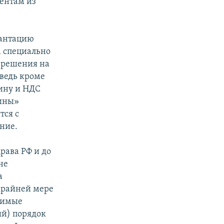
ентам из
лантацию
а специально
азрешения на
 ведь кроме
ину и НДС
дины»
тся с
ание.
рава РФ и до
не
а
крайней мере
димые
ый) порядок