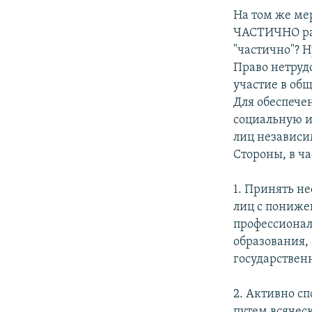
На том же ме
ЧАСТИЧНО ра
"частично"? Н
Право нетруд
участие в об
Для обеспече
социальную и
лиц независи
Стороны, в ча
1. Принять н
лиц с пониже
профессионал
образования,
государствен
2. Активно с
путем всячес