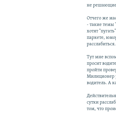
не решающие 
Отчего же ма
- такие темы
хотят "пугать
паркете, юм
расслабиться.
Тут мне вспо
просит водите
пройти прове
Милиционер ра
водитель. А к
Действительн
сутки расслаб
том, что прои