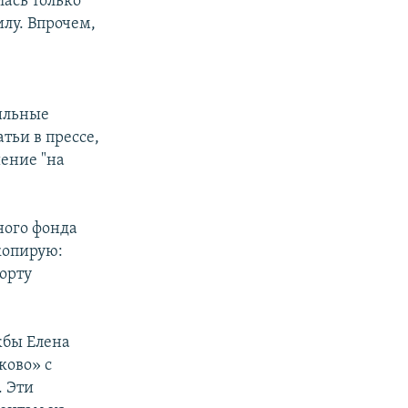
лась только
илу. Впрочем,
е
ильные
тьи в прессе,
шение "на
ного фонда
скопирую:
орту
жбы Елена
ково» с
. Эти