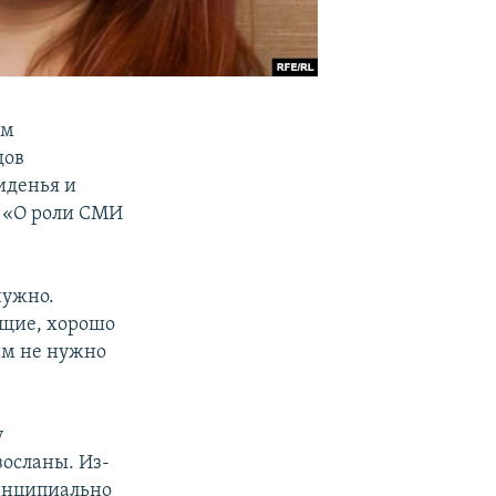
мм
дов
иденья и
: «О роли СМИ
нужно.
ущие, хорошо
им не нужно
у
осланы. Из-
ринципиально