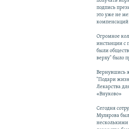
получать норм
подпись прези
это уже не м
компенсаций 
Огромное кол
инстанции с 
были обществ
верху" было 
Вернувшись ж
"Подари жизнь
Лекарства дл
«Внуково»
Сегодня сотр
Мулярова был
несколькими 