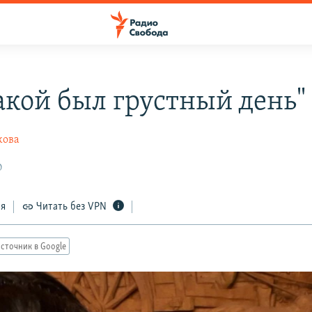
акой был грустный день" 
кова
0
ся
Читать без VPN
сточник в Google