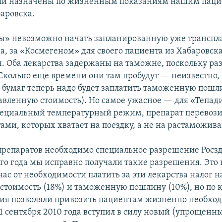
ыли назначены по жизненным показаниям нашим паци
аровска.
ы» невозможно начать запланированную уже трансп
га, за «Космегеном» для своего пациента из Хабаровск
ч. Оба лекарства задержаны на таможне, поскольку р
 Сколько еще времени они там пробудут — неизвестно,
бумаг теперь надо будет заплатить таможенную пошл
бавленную стоимость). Но самое ужасное — для «Тепа
ециальный температурный режим, препарат перевози
ами, которых хватает на поездку, а не на растаможив
 препаратов необходимо специальное разрешение Росзд
ого года мы исправно получали такие разрешения. Это 
ас от необходимости платить за эти лекарства налог н
стоимость (18%) и таможенную пошлину (10%), но по 
ия позволяли привозить пациентам жизненно необхо
 1 сентября 2010 года вступил в силу новый (упрощенн