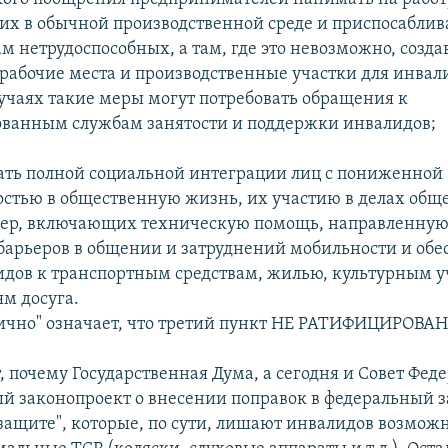
 их в обычной производственной среде и приспосаблив
м нетрудоспособных, а там, где это невозможно, созда
рабочие места и производственные участки для инвали
учаях такие меры могут потребовать обращения к
ванным службам занятости и поддержки инвалидов;
вать полной социальной интеграции лиц с пониженной
остью в общественную жизнь, их участию в делах общ
мер, включающих техническую помощь, направленную
барьеров в общении и затруднений мобильности и об
идов к транспортным средствам, жилью, культурным
м досуга.
стично" означает, что третий пункт НЕ РАТИФИЦИРОВАН
, почему Государственная Дума, а сегодня и Совет Фед
й законопроект о внесении поправок в федеральный з
защите", которые, по сути, лишают инвалидов возмож