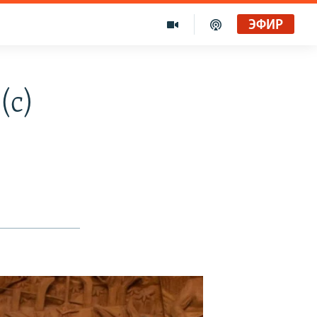
ЭФИР
(с)