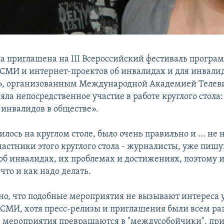
ла приглашена на III Всероссийский фестиваль програ
СМИ и интернет-проектов об инвалидах и для инвали
», организованным Международной Академией Телев
яла непосредственное участие в работе круглого стола
 инвалидов в обществе».
рилось на круглом столе, было очень правильно и ... не 
частники этого круглого стола - журналисты, уже пиш
 об инвалидах, их проблемах и достижениях, поэтому 
что и как надо делать.
но, что подобные мероприятия не вызывают интереса 
СМИ, хотя пресс-релизы и приглашения были всем раз
ие мероприятия превращаются в "междусобойчики", п