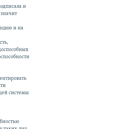
подписала и
 значит
ацию и на
сть,
доспособных
оспособности
иентировать
сти
бщей системы
обностью
 таких лиц,