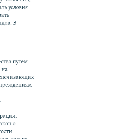
ать условия
вать
дов. В
ества путем
 на
еспечивающих
 учреждениям
.
ерации,
акон о
ности