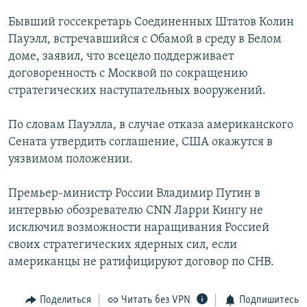
РАСПИСАНИЕ ВЕЩАНИЯ
Бывший госсекретарь Соединенных Штатов Колин
ПОДПИШИТЕСЬ НА РАССЫЛКУ
Пауэлл, встречавшийся с Обамой в среду в Белом
доме, заявил, что всецело поддерживает
договоренность с Москвой по сокращению
СОЦИАЛЬНЫЕ СЕТИ
стратегических наступательных вооружений.
По словам Пауэлла, в случае отказа американского
Сената утвердить соглашение, США окажутся в
уязвимом положении.
Все сайты РСЕ/РС
Премьер-министр России Владимир Путин в
интервью обозревателю CNN Ларри Кингу не
исключил возможности наращивания Россией
своих стратегических ядерных сил, если
американцы не ратифицируют договор по СНВ.
Поделиться
Читать без VPN
Подпишитесь