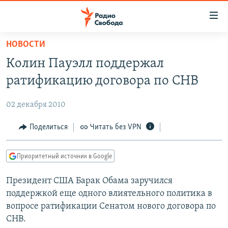
Ссылки
для
упрощенного
НОВОСТИ
ПРОГРАММЫ
доступа
Колин Пауэлл поддержал
ПОДКАСТЫ
Вернуться
ратификацию договора по СНВ
к
АВТОРСКИЕ ПРОЕКТЫ
основному
02 декабря 2010
ЦИТАТЫ СВОБОДЫ
содержанию
Вернутся
МНЕНИЯ
Поделиться
Читать без VPN
к
КУЛЬТУРА
главной
Приоритетный источник в Google
навигации
IDEL.РЕАЛИИ
Вернутся
Президент США Барак Обама заручился
КАВКАЗ.РЕАЛИИ
к
поддержкой еще одного влиятельного политика в
СЕВЕР.РЕАЛИИ
поиску
вопросе ратификации Сенатом нового договора по
СНВ.
СИБИРЬ.РЕАЛИИ