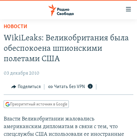
Ссылки
для
упрощенного
НОВОСТИ
ПРОГРАММЫ
доступа
WikiLeaks: Великобритания была
ПОДКАСТЫ
Вернуться
обеспокоена шпионскими
к
АВТОРСКИЕ ПРОЕКТЫ
полетами США
основному
ЦИТАТЫ СВОБОДЫ
содержанию
03 декабря 2010
Вернутся
МНЕНИЯ
к
Поделиться
Читать без VPN
КУЛЬТУРА
главной
навигации
IDEL.РЕАЛИИ
Приоритетный источник в Google
Вернутся
КАВКАЗ.РЕАЛИИ
к
Власти Великобритании жаловались
СЕВЕР.РЕАЛИИ
поиску
американским дипломатам в связи с тем, что
СИБИРЬ.РЕАЛИИ
спецслужбы США использовали ее иностранные