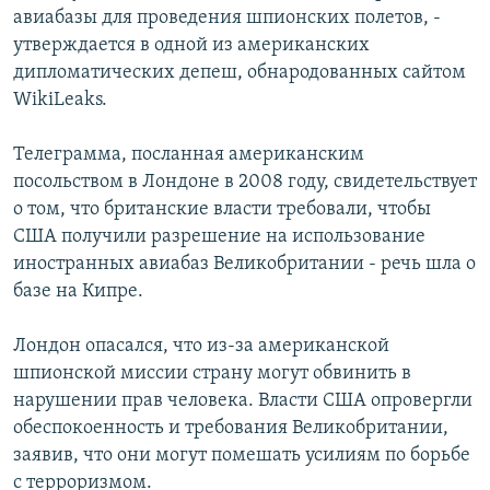
авиабазы для проведения шпионских полетов, -
РАСПИСАНИЕ ВЕЩАНИЯ
утверждается в одной из американских
ПОДПИШИТЕСЬ НА РАССЫЛКУ
дипломатических депеш, обнародованных сайтом
WikiLeaks.
СОЦИАЛЬНЫЕ СЕТИ
Телеграмма, посланная американским
посольством в Лондоне в 2008 году, свидетельствует
о том, что британские власти требовали, чтобы
США получили разрешение на использование
иностранных авиабаз Великобритании - речь шла о
Все сайты РСЕ/РС
базе на Кипре.
Лондон опасался, что из-за американской
шпионской миссии страну могут обвинить в
нарушении прав человека. Власти США опровергли
обеспокоенность и требования Великобритании,
заявив, что они могут помешать усилиям по борьбе
с терроризмом.