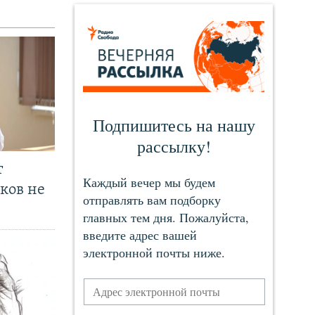
т
ков не