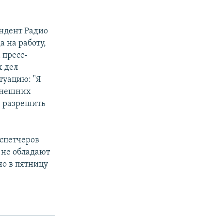
ндент Радио
а на работу,
 пресс-
х дел
туацию: "Я
ынешних
е разрешить
спетчеров
 не обладают
о в пятницу