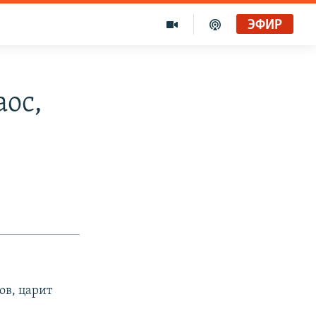
ЭФИР
аос,
ов, царит