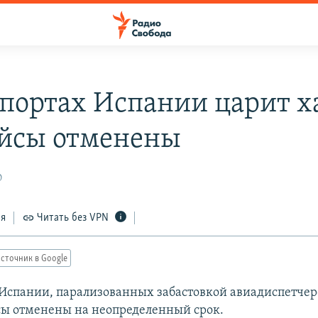
опортах Испании царит х
ейсы отменены
0
ся
Читать без VPN
сточник в Google
 Испании, парализованных забастовкой авиадиспетчер
йсы отменены на неопределенный срок.