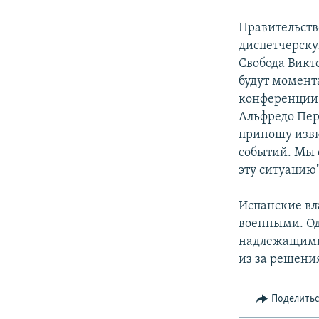
РАСПИСАНИЕ ВЕЩАНИЯ
ПОДПИШИТЕСЬ НА РАССЫЛКУ
Правительств
диспетчерску
Свобода Викто
будут момента
конференции 
Альфредо Пер
приношу изви
событий. Мы 
эту ситуацию"
Испанские вл
военными. Од
надлежащими 
из за решени
Поделить