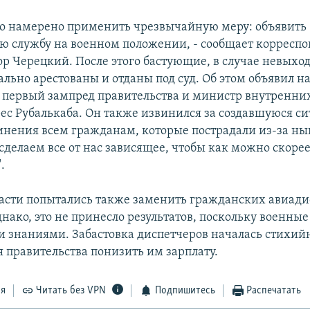
о намерено применить чрезвычайную меру: объявить
ю службу на военном положении, - сообщает корреспо
р Черецкий. После этого бастующие, в случае невыход
льно арестованы и отданы под суд. Об этом объявил на
первый зампред правительства и министр внутренни
ес Рубалькаба. Он также извинился за создавшуюся си
нения всем гражданам, которые пострадали из-за н
сделаем все от нас зависящее, чтобы как можно скоре
.
асти попытались также заменить гражданских авиади
нако, это не принесло результатов, поскольку военные
знаниями. Забастовка диспетчеров началась стихийн
я правительства понизить им зарплату.
ся
Читать без VPN
Подпишитесь
Распечатать