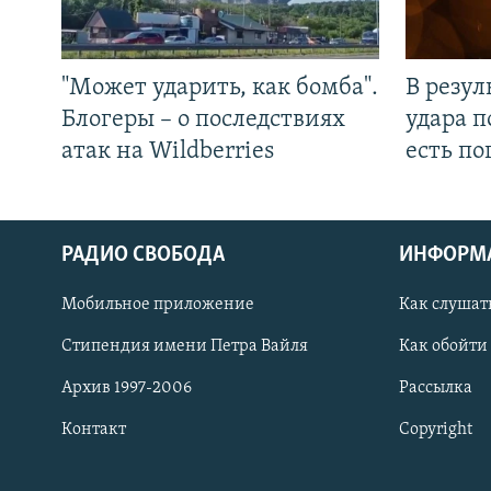
"Может ударить, как бомба".
В резул
Блогеры – о последствиях
удара п
атак на Wildberries
есть п
РАДИО СВОБОДА
ИНФОРМ
Мобильное приложение
Как слушат
СОЦИАЛЬНЫЕ СЕТИ
Стипендия имени Петра Вайля
Как обойти
Архив 1997-2006
Рассылка
Контакт
Copyright
Все сайты РСЕ/РС