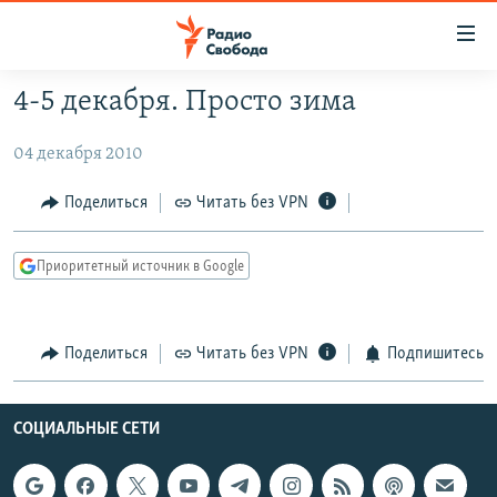
Ссылки
для
упрощенного
4-5 декабря. Просто зима
ПРОГРАММЫ
доступа
04 декабря 2010
ПОДКАСТЫ
Вернуться
к
АВТОРСКИЕ ПРОЕКТЫ
Поделиться
Читать без VPN
основному
ЦИТАТЫ СВОБОДЫ
содержанию
Приоритетный источник в Google
Вернутся
МНЕНИЯ
к
КУЛЬТУРА
главной
Поделиться
Читать без VPN
Подпишитесь
навигации
IDEL.РЕАЛИИ
Вернутся
КАВКАЗ.РЕАЛИИ
к
СОЦИАЛЬНЫЕ СЕТИ
СЕВЕР.РЕАЛИИ
поиску
СИБИРЬ.РЕАЛИИ