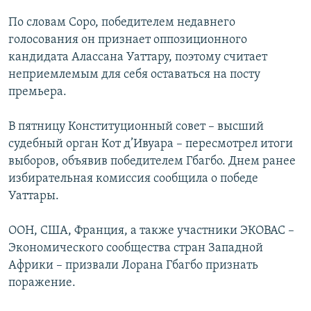
РАСПИСАНИЕ ВЕЩАНИЯ
По словам Соро, победителем недавнего
ПОДПИШИТЕСЬ НА РАССЫЛКУ
голосования он признает оппозиционного
кандидата Алассана Уаттару, поэтому считает
неприемлемым для себя оставаться на посту
СОЦИАЛЬНЫЕ СЕТИ
премьера.
В пятницу Конституционный совет – высший
судебный орган Кот д’Ивуара – пересмотрел итоги
выборов, объявив победителем Гбагбо. Днем ранее
Все сайты РСЕ/РС
избирательная комиссия сообщила о победе
Уаттары.
ООН, США, Франция, а также участники ЭКОВАС –
Экономического сообщества стран Западной
Африки – призвали Лорана Гбагбо признать
поражение.