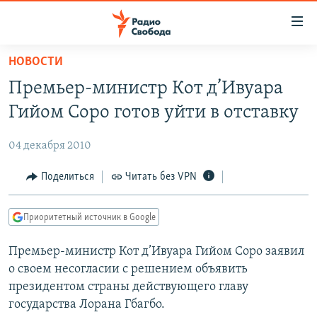
Ссылки
для
упрощенного
НОВОСТИ
ПРОГРАММЫ
доступа
Премьер-министр Кот д’Ивуара
ПОДКАСТЫ
Вернуться
Гийом Соро готов уйти в отставку
к
АВТОРСКИЕ ПРОЕКТЫ
основному
04 декабря 2010
ЦИТАТЫ СВОБОДЫ
содержанию
Вернутся
МНЕНИЯ
Поделиться
Читать без VPN
к
КУЛЬТУРА
главной
Приоритетный источник в Google
навигации
IDEL.РЕАЛИИ
Вернутся
Премьер-министр Кот д’Ивуара Гийом Соро заявил
КАВКАЗ.РЕАЛИИ
к
о своем несогласии с решением объявить
СЕВЕР.РЕАЛИИ
поиску
президентом страны действующего главу
государства Лорана Гбагбо.
СИБИРЬ.РЕАЛИИ