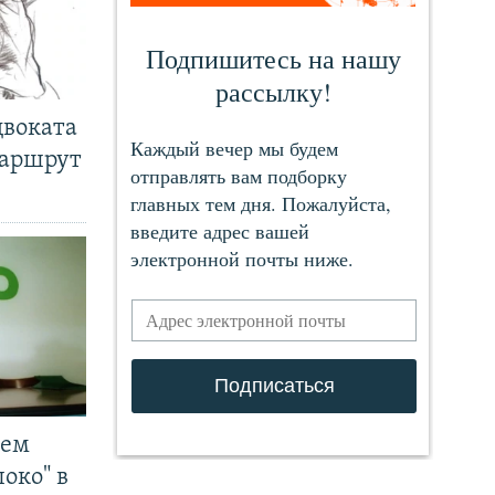
двоката
маршрут
чем
око" в