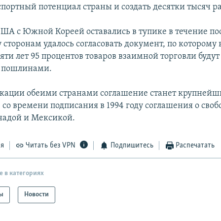
спортный потенциал страны и создать десятки тысяч ра
ША с Южной Кореей оставались в тупике в течение по
у сторонам удалось согласовать документ, по которому 
ти лет 95 процентов товаров взаимной торговли буду
я пошлинами.
кации обеими странами соглашение станет крупней
 со времени подписания в 1994 году соглашения о сво
анадой и Мексикой.
ся
Читать без VPN
Подпишитесь
Распечатать
е в категориях
ы
Новости