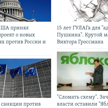
США принял
15 лет ГУЛАГа для "а
проект о новых
Пушкина". Крутой 
ях против России и
Виктора Гроссмана
"Сломать схему". За
л санкции против
власти оставили "Ябл