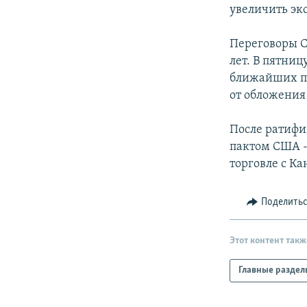
РАСПИСАНИЕ ВЕЩАНИЯ
увеличить эк
ПОДПИШИТЕСЬ НА РАССЫЛКУ
Переговоры С
лет. В пятниц
ближайших пя
от обложени
После ратифи
пактом США -
торговле с К
Поделить
Этот контент такж
Главные раздел