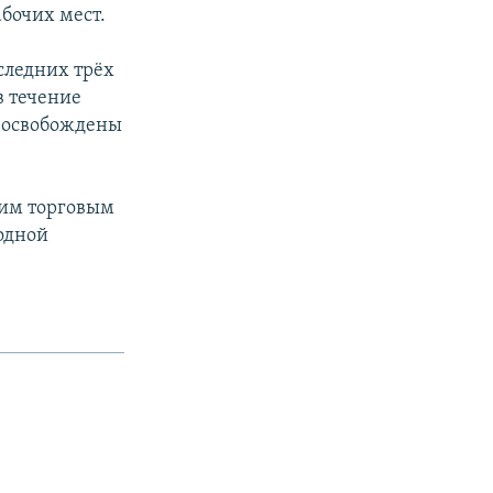
бочих мест.
следних трёх
в течение
т освобождены
шим торговым
бодной