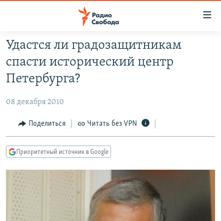
Ссылки
для
упрощенного
Удастся ли градозащитникам
ПРОГРАММЫ
доступа
спасти исторический центр
ПОДКАСТЫ
Вернуться
Петербурга?
к
АВТОРСКИЕ ПРОЕКТЫ
основному
08 декабря 2010
ЦИТАТЫ СВОБОДЫ
содержанию
Вернутся
МНЕНИЯ
Поделиться
Читать без VPN
к
КУЛЬТУРА
главной
Приоритетный источник в Google
навигации
IDEL.РЕАЛИИ
Вернутся
КАВКАЗ.РЕАЛИИ
к
СЕВЕР.РЕАЛИИ
поиску
СИБИРЬ.РЕАЛИИ