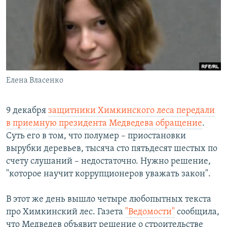
РАСПИСАНИЕ ВЕЩАНИЯ
ПОДПИШИТЕСЬ НА РАССЫЛКУ
СОЦИАЛЬНЫЕ СЕТИ
Елена Власенко
9 декабря
защитники Химкинского леса передали
в приемную президента Медведева обращение
.
Все сайты РСЕ/РС
Суть его в том, что полумер – приостановки
вырубки деревьев, тысяча сто пятьдесят шестых по
счету слушаний – недостаточно. Нужно решение,
"которое научит коррупционеров уважать закон".
В этот же день вышло четыре любопытных текста
про Химкинский лес. Газета
"Ведомости"
сообщила,
что Медведев объявит решение о строительстве