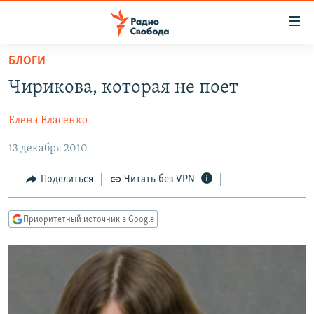
Ссылки
для
упрощенного
БЛОГИ
ПРОГРАММЫ
доступа
Чирикова, которая не поет
ПОДКАСТЫ
Вернуться
к
Елена Власенко
АВТОРСКИЕ ПРОЕКТЫ
основному
13 декабря 2010
ЦИТАТЫ СВОБОДЫ
содержанию
Вернутся
МНЕНИЯ
Поделиться
Читать без VPN
к
КУЛЬТУРА
главной
Приоритетный источник в Google
навигации
IDEL.РЕАЛИИ
Вернутся
КАВКАЗ.РЕАЛИИ
к
СЕВЕР.РЕАЛИИ
поиску
СИБИРЬ.РЕАЛИИ