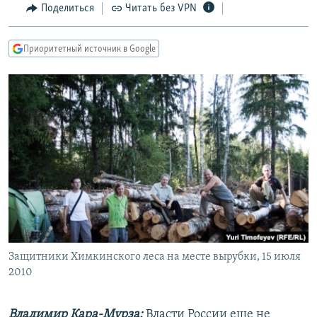
Поделиться
Читать без VPN
РАСПИСАНИЕ ВЕЩАНИЯ
ПОДПИШИТЕСЬ НА РАССЫЛКУ
Приоритетный источник в Google
СОЦИАЛЬНЫЕ СЕТИ
Все сайты РСЕ/РС
Защитники Химкинского леса на месте вырубки, 15 июля
2010
Владимир Кара-Мурза:
Власти России еще не