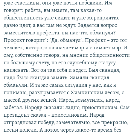
уже счастливы, они уже почти победили. Им
говорят: ребята, вы знаете, там какая-то
общественность уже сидит, и уже мероприятие
давно идет, а вас там не ждут. Задается вопрос
заместителю префекта: вы нас что, обманули?
Префект говорит": "Да, обманул". Префект – это тот
человек, которого назначает мэр и снимает мэр. И
ему, собственно говоря, на мнение общественности
по большому счету, по его служебному статусу
наплевать. Вот он так себя и ведет. Был скандал,
надо было скандал замять. Замяли скандал -
обманули. И та же самая ситуация у нас, как я
понимаю, разыгрывается с Химкинским лесом, с
массой других вещей. Народ возмутился, народ
забегал. Народу сказали: ладно, приостановим. Сам
президент сказал – приостановим. Народ
отпраздновал победу, замечательно, все прекрасно,
песни попели. А потом через какое-то время без