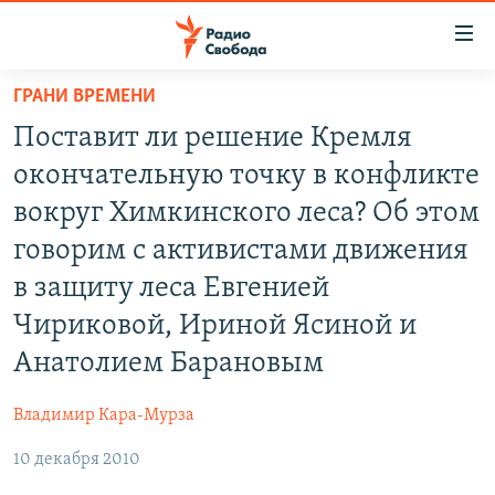
Ссылки
для
упрощенного
ГРАНИ ВРЕМЕНИ
ПРОГРАММЫ
доступа
Поставит ли решение Кремля
ПОДКАСТЫ
Вернуться
окончательную точку в конфликте
к
АВТОРСКИЕ ПРОЕКТЫ
вокруг Химкинского леса? Об этом
основному
ЦИТАТЫ СВОБОДЫ
содержанию
говорим с активистами движения
Вернутся
МНЕНИЯ
в защиту леса Евгенией
к
КУЛЬТУРА
Чириковой, Ириной Ясиной и
главной
навигации
IDEL.РЕАЛИИ
Анатолием Барановым
Вернутся
КАВКАЗ.РЕАЛИИ
к
Владимир Кара-Мурза
СЕВЕР.РЕАЛИИ
поиску
10 декабря 2010
СИБИРЬ.РЕАЛИИ