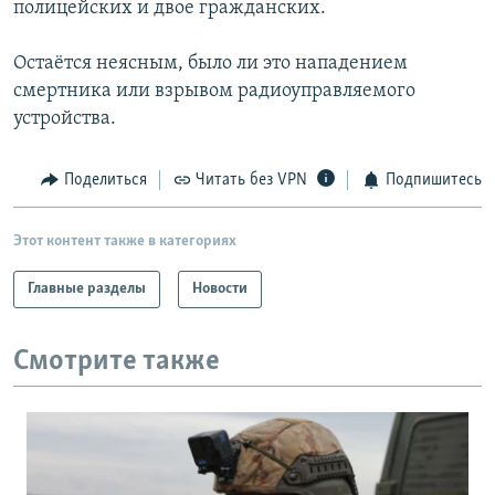
полицейских и двое гражданских.
РАСПИСАНИЕ ВЕЩАНИЯ
ПОДПИШИТЕСЬ НА РАССЫЛКУ
Остаётся неясным, было ли это нападением
смертника или взрывом радиоуправляемого
устройства.
СОЦИАЛЬНЫЕ СЕТИ
Поделиться
Читать без VPN
Подпишитесь
Этот контент также в категориях
Все сайты РСЕ/РС
Главные разделы
Новости
Смотрите также