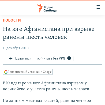
Ссылки
для
упрощенного
НОВОСТИ
ПРОГРАММЫ
доступа
На юге Афганистана при взрыве
ПОДКАСТЫ
Вернуться
ранены шесть человек
к
АВТОРСКИЕ ПРОЕКТЫ
основному
11 декабря 2010
ЦИТАТЫ СВОБОДЫ
содержанию
Вернутся
МНЕНИЯ
Поделиться
Читать без VPN
к
КУЛЬТУРА
главной
Приоритетный источник в Google
навигации
IDEL.РЕАЛИИ
Вернутся
В Кандагаре на юге Афганистана взрывом у
КАВКАЗ.РЕАЛИИ
к
полицейского участка ранены шесть человек.
СЕВЕР.РЕАЛИИ
поиску
По данным местных властей, ранены четверо
СИБИРЬ.РЕАЛИИ