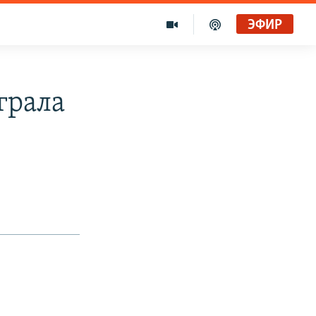
ЭФИР
грала