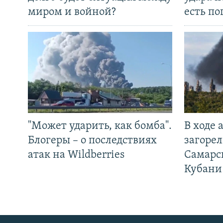
миром и войной?
есть п
"Может ударить, как бомба".
В ходе
Блогеры – о последствиях
загорел
атак на Wildberries
Самарс
Кубани