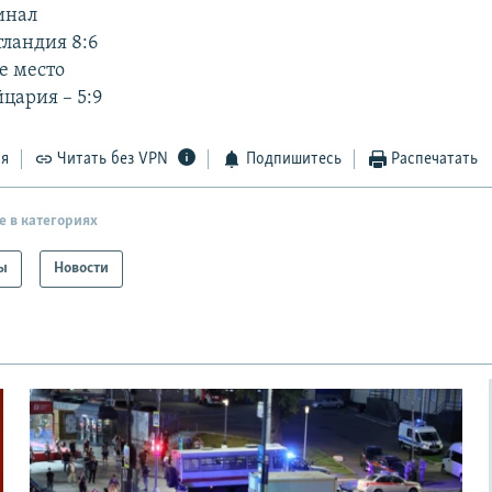
инал
ландия 8:6
е место
цария – 5:9
ся
Читать без VPN
Подпишитесь
Распечатать
е в категориях
ы
Новости