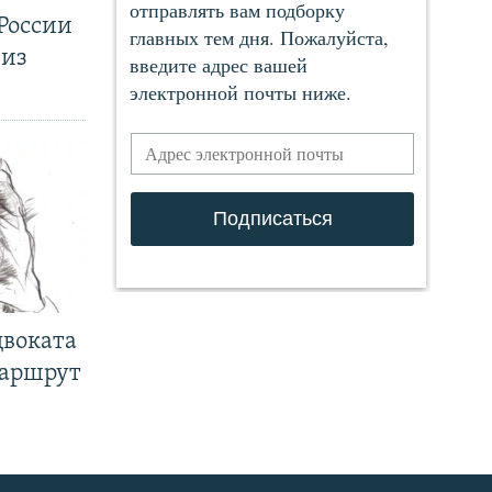
России
 из
двоката
маршрут