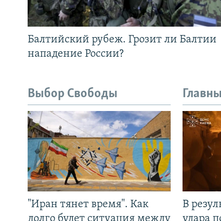
Балтийский рубеж. Грозит ли Балтии
нападение России?
Выбор Свободы
Главны
"Иран тянет время". Как
В резул
долго будет ситуация между
удара п