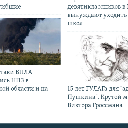
огибшие
девятиклассников в 
вынуждают уходить
школ
 атаки БПЛА
ись НПЗ в
кой области и на
15 лет ГУЛАГа для "а
Пушкина". Крутой 
Виктора Гроссмана