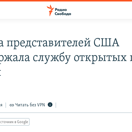
а представителей США
ржала службу открытых г
и
0
ся
Читать без VPN
сточник в Google