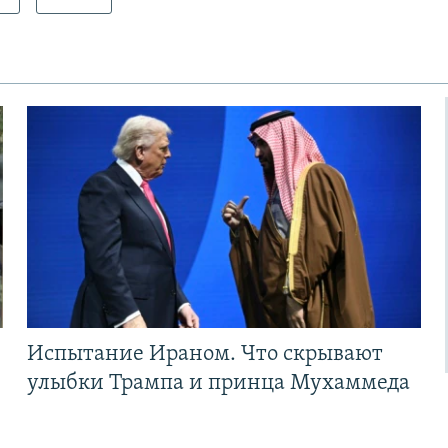
Испытание Ираном. Что скрывают
улыбки Трампа и принца Мухаммеда