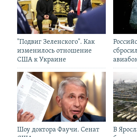
"Подвиг Зеленского". Как
Россий
изменилось отношение
сброси
США к Украине
авиабо
Шоу доктора Фаучи. Сенат
В Яросл