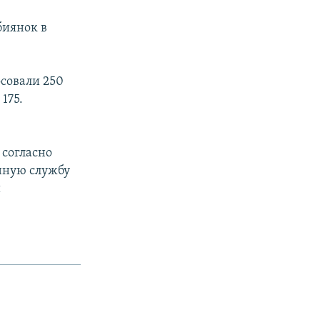
биянок в
совали 250
175.
 согласно
нную службу
й