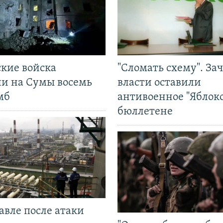
ские войска
"Сломать схему". За
ли на Сумы восемь
власти оставили
мб
антивоенное "Яблоко
бюллетене
авле после атаки