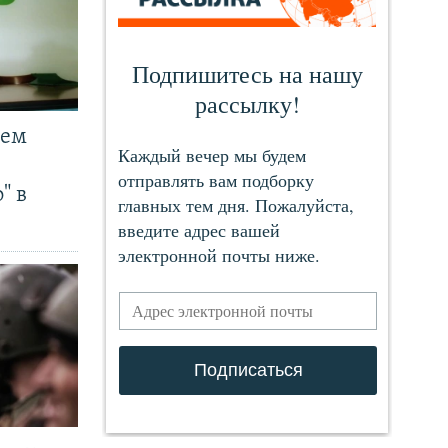
чем
" в