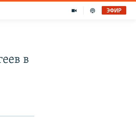
ЭФИР
еев в