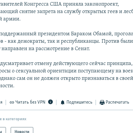
тавителей Конгресса США приняла законопроект,
ающий снятие запрета на службу открытых геев и лес
й армии.
 поддержанный президентом Бараком Обамой, проголо
в - как демократы, так и республиканцы. Против были 
 направлен на рассмотрение в Сенат.
дусматривает отмену действующего сейчас принципа,
росы о сексуальной ориентации поступающему на вое
однако сам он не должен открыто признаваться в свое
ности.
ся
Читать без VPN
Подпишитесь
Распечатать
е в категориях
ы
Новости