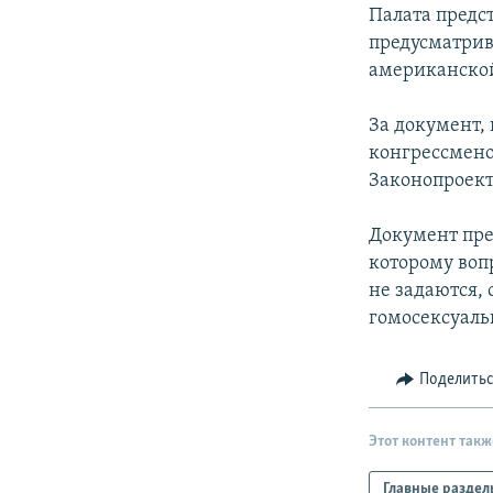
РАСПИСАНИЕ ВЕЩАНИЯ
Палата предс
ПОДПИШИТЕСЬ НА РАССЫЛКУ
предусматрив
американско
За документ,
конгрессмено
Законопроект
Документ пре
которому воп
не задаются, 
гомосексуаль
Поделить
Этот контент такж
Главные раздел