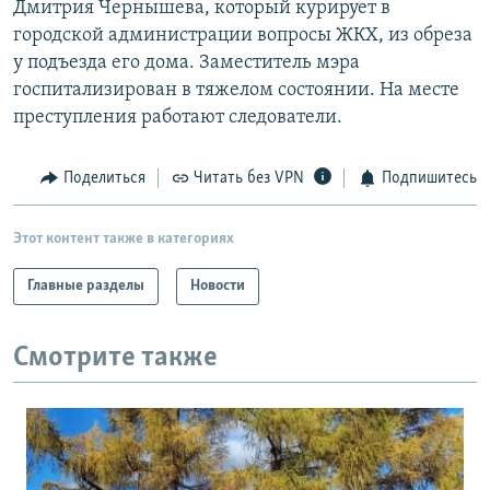
Дмитрия Чернышева, который курирует в
РАСПИСАНИЕ ВЕЩАНИЯ
городской администрации вопросы ЖКХ, из обреза
ПОДПИШИТЕСЬ НА РАССЫЛКУ
у подъезда его дома. Заместитель мэра
госпитализирован в тяжелом состоянии. На месте
преступления работают следователи.
СОЦИАЛЬНЫЕ СЕТИ
Поделиться
Читать без VPN
Подпишитесь
Этот контент также в категориях
Все сайты РСЕ/РС
Главные разделы
Новости
Смотрите также