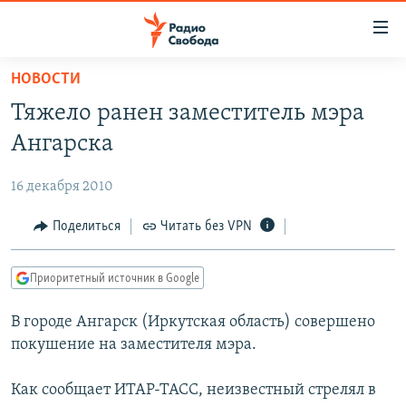
Ссылки
для
упрощенного
НОВОСТИ
ПРОГРАММЫ
доступа
Тяжело ранен заместитель мэра
ПОДКАСТЫ
Вернуться
Ангарска
к
АВТОРСКИЕ ПРОЕКТЫ
основному
16 декабря 2010
ЦИТАТЫ СВОБОДЫ
содержанию
Вернутся
МНЕНИЯ
Поделиться
Читать без VPN
к
КУЛЬТУРА
главной
Приоритетный источник в Google
навигации
IDEL.РЕАЛИИ
Вернутся
В городе Ангарск (Иркутская область) совершено
КАВКАЗ.РЕАЛИИ
к
покушение на заместителя мэра.
СЕВЕР.РЕАЛИИ
поиску
Как сообщает ИТАР-ТАСС, неизвестный стрелял в
СИБИРЬ.РЕАЛИИ