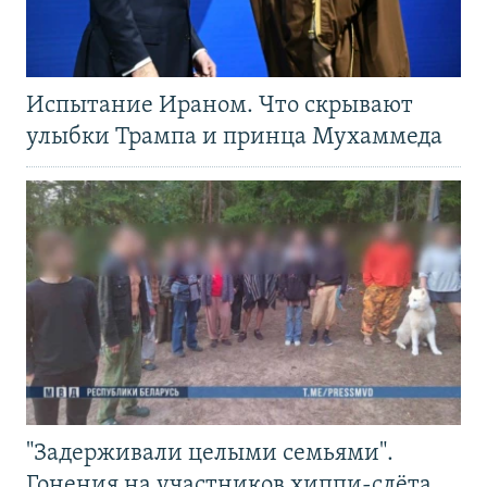
Испытание Ираном. Что скрывают
улыбки Трампа и принца Мухаммеда
"Задерживали целыми семьями".
Гонения на участников хиппи-слёта