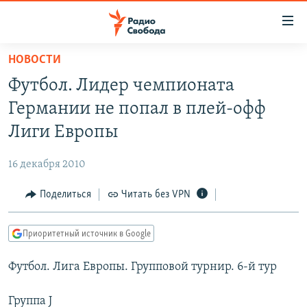
Ссылки
для
упрощенного
НОВОСТИ
ПРОГРАММЫ
доступа
Футбол. Лидер чемпионата
ПОДКАСТЫ
Вернуться
Германии не попал в плей-офф
к
АВТОРСКИЕ ПРОЕКТЫ
Лиги Европы
основному
ЦИТАТЫ СВОБОДЫ
содержанию
16 декабря 2010
Вернутся
МНЕНИЯ
к
Поделиться
Читать без VPN
КУЛЬТУРА
главной
навигации
IDEL.РЕАЛИИ
Приоритетный источник в Google
Вернутся
КАВКАЗ.РЕАЛИИ
к
Футбол. Лига Европы. Групповой турнир. 6-й тур
СЕВЕР.РЕАЛИИ
поиску
СИБИРЬ.РЕАЛИИ
Группа J