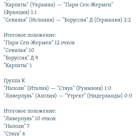
"Карпаты" (Украина) — "Пари Сен-Жермен"
РАСПИСАНИЕ ВЕЩАНИЯ
(Франция) 1:1
ПОДПИШИТЕСЬ НА РАССЫЛКУ
"Севилья" (Испания) — "Боруссия" Д (Германия) 2:2
СОЦИАЛЬНЫЕ СЕТИ
Итоговое положение:
"Пари Сен-Жермен" 12 очков
"Севилья" 10
"Боруссия" Д 9
"Карпаты" 1
Все сайты РСЕ/РС
Группа K
"Наполи" (Италия) — "Стяуа" (Румыния) 1:0
"Ливерпуль" (Англия) — "Утрехт" (Нидерланды) 0:0
Итоговое положение:
"Ливерпуль" 10 очков
"Наполи" 7
"Стяуа" 6