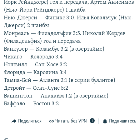
Йорк Рейнджерс) гол и передача, Артем Анисимов
РАСПИСАНИЕ ВЕЩАНИЯ
(Нью-Йорк Рейнджерс) 1 шайба
ПОДПИШИТЕСЬ НА РАССЫЛКУ
Нью-Джерси — Финикс 3:0. Илья Ковальчук (Нью-
Джерси) 2 шайбы
Монреаль — Филадельфия 3:5. Николай Жердев
СОЦИАЛЬНЫЕ СЕТИ
(Филадельфия) гол и передача
Ванкувер — Коламбус 3:2 (в овертайме)
Чикаго — Колорадо 3:4
Нэшвилл — Сан-Хосе 3:2
Флорида — Каролина 3:4
Все сайты РСЕ/РС
Тампа-Бей — Атланта 2:1 (в серии буллитов)
Детройт — Сент-Луис 5:2
Вашингтон — Анахайм 1:2 (в овертайме)
Баффало — Бостон 3:2
Поделиться
Читать без VPN
Подпишитесь