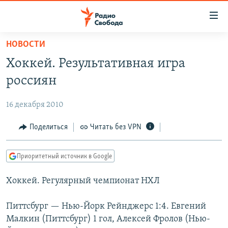
Ссылки
для
упрощенного
НОВОСТИ
ПРОГРАММЫ
доступа
Хоккей. Результативная игра
ПОДКАСТЫ
Вернуться
россиян
к
АВТОРСКИЕ ПРОЕКТЫ
основному
16 декабря 2010
ЦИТАТЫ СВОБОДЫ
содержанию
Вернутся
МНЕНИЯ
Поделиться
Читать без VPN
к
КУЛЬТУРА
главной
Приоритетный источник в Google
навигации
IDEL.РЕАЛИИ
Вернутся
Хоккей. Регулярный чемпионат НХЛ
КАВКАЗ.РЕАЛИИ
к
СЕВЕР.РЕАЛИИ
поиску
Питтсбург — Нью-Йорк Рейнджерс 1:4. Евгений
Малкин (Питтсбург) 1 гол, Алексей Фролов (Нью-
СИБИРЬ.РЕАЛИИ