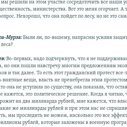
И мы решили на этом участке сосредоточить все наши у
ественность, министерства. Вот это меня огорчает. А т
 вопрос. Нехорошо, что она пойдет по лесу, но не это са
ра-Мурза:
Были ли, по-вашему, напрасны усилия защи
леса?
ев:
Во-первых, надо подчеркнуть, что я не поддержив
а, но они пошли навстречу многим предложениям экол
в и так далее. То есть этот гражданский протест все-
ь внятные вещи, власть не пренебрегла этим протестом
что она не уступила по существу, она показала, что оста
е кажется, это политическое решение. Когда я читаю, 
рожит на два миллиарда рублей, мне кажется, что влас
акие же миллиарды рублей и при этом нас не спрашив
ть, мы проследить не можем, насколько это все эффект
триллионы рублей, которые заложены в военную програ