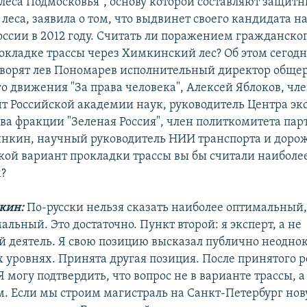
 леса Подмосковья", основу которой составляют защит
леса, заявила о том, что выдвинет своего кандидата н
оссии в 2012 году. Считать ли поражением гражданско
окладке трассы через Химкинский лес? Об этом сегод
ворят лев Пономарев исполнительный директор обще
о движения "За права человека", Алексей Яблоков, чле
т Российской академии наук, руководитель Центра эк
ва фракции "Зеленая Россия", член политкомитета пар
нкин, научный руководитель НИИ транспорта и доро
акой вариант прокладки трассы вы бы считали наиболе
?
кин:
По-русски нельзя сказать наиболее оптимальный
альный. Это достаточно. Пункт второй: я эксперт, а не
 деятель. Я свою позицию высказал публично неодно
 уровнях. Принята другая позиция. После принятого 
Я могу подтвердить, что вопрос не в варианте трассы, а
м. Если мы строим магистраль на Санкт-Петербург нов