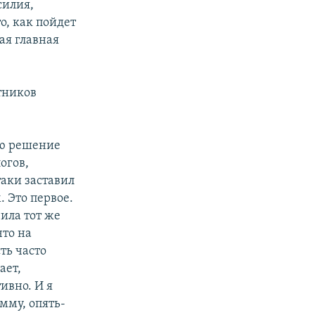
силия,
о, как пойдет
мая главная
тников
аю решение
огов,
таки заставил
. Это первое.
вила тот же
что на
ть часто
ает,
ивно. И я
мму, опять-