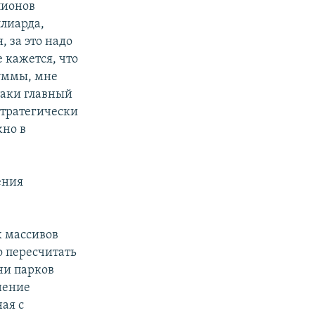
лионов
ллиарда,
, за это надо
 кажется, что
суммы, мне
-таки главный
 стратегически
жно в
ения
х массивов
о пересчитать
ни парков
нение
ая с