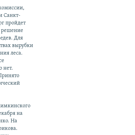
комиссии,
и Санкт-
рг пройдет
о решение
едев. Для
ствах вырубки
ния леса.
се
 нет.
 Принято
гический
Химкинского
екабря на
нко. На
рикова.