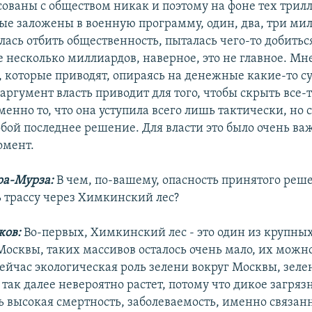
асованы с обществом никак и поэтому на фоне тех трил
рые заложены в военную программу, один, два, три ми
ась отбить общественность, пыталась чего-то добиться
 несколько миллиардов, наверное, это не главное. Мне
, которые приводят, опираясь на денежные какие-то 
 аргумент власть приводит для того, чтобы скрыть все
именно то, что она уступила всего лишь тактически, но
обой последнее решение. Для власти это было очень ва
омент.
ра-Мурза:
В чем, по-вашему, опасность принятого реш
 трассу через Химкинский лес?
ков:
Во-первых, Химкинский лес - это один из крупны
 Москвы, таких массивов осталось очень мало, их можн
Сейчас экологическая роль зелени вокруг Москвы, зеле
так далее невероятно растет, потому что дикое загряз
ь высокая смертность, заболеваемость, именно связанн