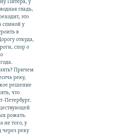
ну Питера, у
 водная гладь,
еходит, это
а спиной у
троить в
Дорогу откуда,
роги, спор о
по
года.
инять? Причем
есечь реку,
акое решение
ять, что
т-Петербург.
уществующей
ых рожать.
 не того, у
д через реку