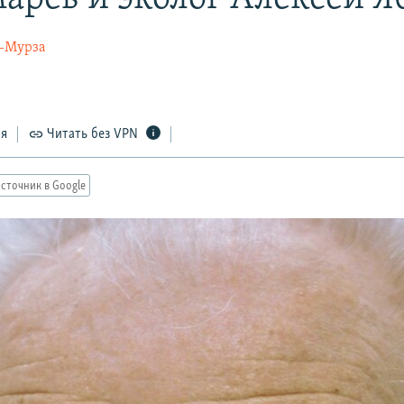
-Мурза
0
ся
Читать без VPN
сточник в Google