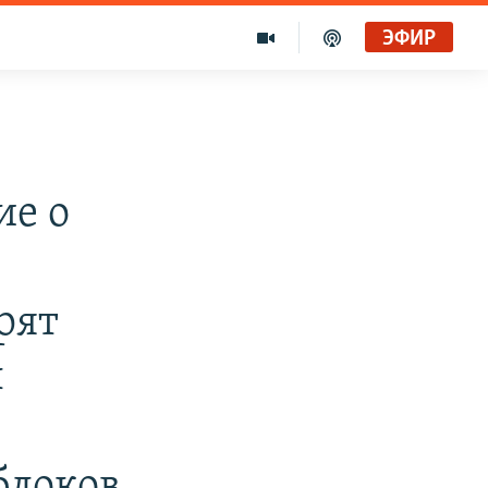
ЭФИР
ие о
рят
л
блоков