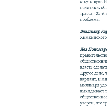
отсутствует. 
политики, общ
трасса - 25-й
проблема.
Владимир Ка
Химкинского 
Лев Пономар
правительств
общественнико
власть сделат
Другое дело, 
вариант, и мн
миллиард удо
выкидывает т
общественнос
уверен, что 