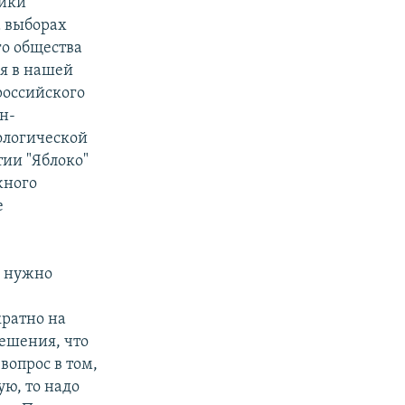
ники
а выборах
го общества
ня в нашей
российского
н-
ологической
тии "Яблоко"
жного
е
, нужно
кратно на
решения, что
 вопрос в том,
ую, то надо