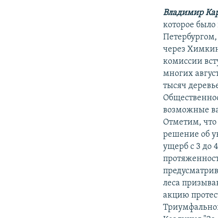
Владимир Ка
которое было
Петербургом,
через Химкин
комиссии всту
многих авгус
тысяч деревь
Общественнос
возможные вар
Отметим, что
решение об у
ущерб с 3 до 
протяженност
предусматри
леса призыва
акцию протес
Триумфальной