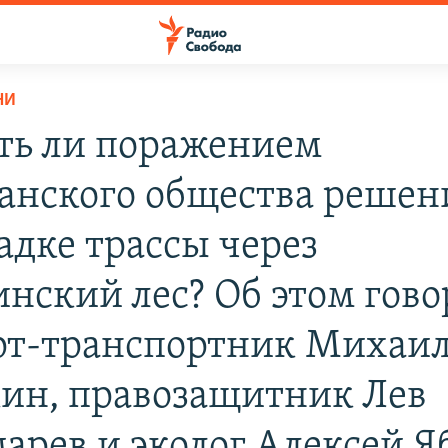
НИ
ть ли поражением
анского общества решен
адке трассы через
нский лес? Об этом гово
рт-транспортник Михаи
ин, правозащитник Лев
арев и эколог Алексей Я