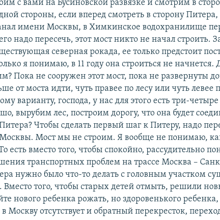
оим с вами на Бусиновской развязке и смотрим в сторо
одной стороны, если вперед смотреть в сторону Питера,
анал имени Москвы, в Химкинское водохранилище пер
его надо пересечь, этот мост никто не начал строить. З
ществующая северная рокада, ее только предстоит пос
лько я понимаю, в 11 году она строиться не начнется. 
м? Пока не сооружен этот мост, пока не развернуты до
ьше от моста идти, чуть правее по лесу или чуть левее 
му варианту, господа, у нас для этого есть три-четыре 
шо, вырубим лес, построим дорогу, что она будет соед
 Питера? Чтобы сделать первый шаг к Питеру, надо пер
Москвы. Мост мы не строим. Я вообще не понимаю, к
о есть вместо того, чтобы спокойно, рассудительно пон
шения транспортных проблем на трассе Москва – Санк
ера нужно было что-то делать с головным участком с
 Вместо того, чтобы старых детей отмыть, решили нов
те нового ребенка рожать, но здоровенького ребенка, а
 в Москву отсутствует и обратный перекресток, перехо