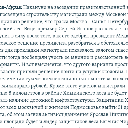
ра-Мурза:
Накануне на заседании правительственной 
 посвящено строительству магистрали между Москвой 
 принято решение, что трасса Москва – Санкт-Петербу
ский лес. Вице-премьер Сергей Иванов рассказал, чт
пит в силу после того, как его одобрит президент Медв
товское решение президента разобраться в обстоятель
ев для прокладки магистрали показалось залогом спасе
ти тогда пообещали учесть ее мнение и рассмотреть в
ианты. И вот выясняется, что другого варианта просто
 власти приняли решение пойти на уступки экологам.
величении суммы компенсационных выплат за эколо
4 миллиардов рублей. Кроме этого участок магистрали
ью 8 километров в районе Химкинского леса не будет
вать наличие дорожной инфраструктуры. Защитники 
ют всех москвичей и жителей Подмосковья выйти 31 д
та, об этом заявил активист движения Ярослав Никите
 площади будет и лидер защитников леса Евгения Чи