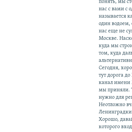
понять, мы ст
нас с вами с 
называется к
один водоем, 
нас еще не су
Москве. Наско
куда мы строи
том, куда дал
альтернативно
Сегодня, хоро
тут дорога до
канал имени 
мы приняли. Т
нужно для ре
Неотложно вч
Ленинградки.
Хорошо, давай
которого вход