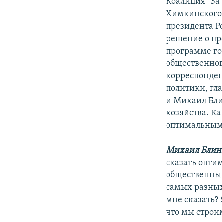
Коалиция "За
Химкинского 
президента Р
решение о пр
программе го
общественног
корреспонден
политики, гла
и Михаил Бли
хозяйства. К
оптимальным
Михаил Блин
сказать оптим
общественный
самых разных
мне сказать? 
что мы строи