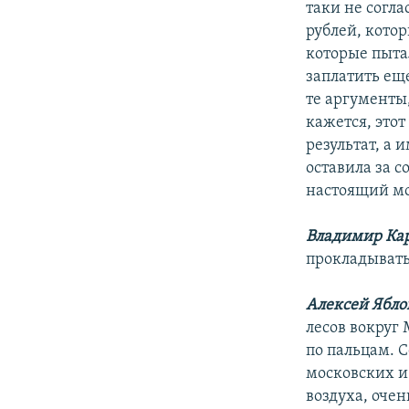
таки не согл
рублей, кото
которые пытал
заплатить еще
те аргументы
кажется, этот
результат, а 
оставила за с
настоящий м
Владимир Ка
прокладывать
Алексей Ябло
лесов вокруг
по пальцам. 
московских и 
воздуха, очен