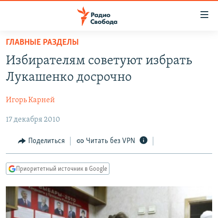
Ссылки
для
упрощенного
ГЛАВНЫЕ РАЗДЕЛЫ
ПРОГРАММЫ
доступа
Избирателям советуют избрать
ПОДКАСТЫ
Вернуться
Лукашенко досрочно
к
АВТОРСКИЕ ПРОЕКТЫ
основному
Игорь Карней
ЦИТАТЫ СВОБОДЫ
содержанию
Вернутся
17 декабря 2010
МНЕНИЯ
к
КУЛЬТУРА
Поделиться
Читать без VPN
главной
навигации
IDEL.РЕАЛИИ
Вернутся
Приоритетный источник в Google
КАВКАЗ.РЕАЛИИ
к
СЕВЕР.РЕАЛИИ
поиску
СИБИРЬ.РЕАЛИИ