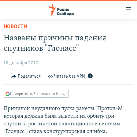
Ссылки
для
упрощенного
НОВОСТИ
ПРОГРАММЫ
доступа
Названы причины падения
ПОДКАСТЫ
Вернуться
спутников "Глонасс"
к
АВТОРСКИЕ ПРОЕКТЫ
основному
18 декабря 2010
ЦИТАТЫ СВОБОДЫ
содержанию
Вернутся
МНЕНИЯ
Поделиться
Читать без VPN
к
КУЛЬТУРА
главной
Приоритетный источник в Google
навигации
IDEL.РЕАЛИИ
Вернутся
Причиной неудачного пуска ракеты "Протон-М",
КАВКАЗ.РЕАЛИИ
к
которая должна была вывести на орбиту три
СЕВЕР.РЕАЛИИ
поиску
спутника российской навигационной системы
"Глонасс", стала конструкторская ошибка.
СИБИРЬ.РЕАЛИИ