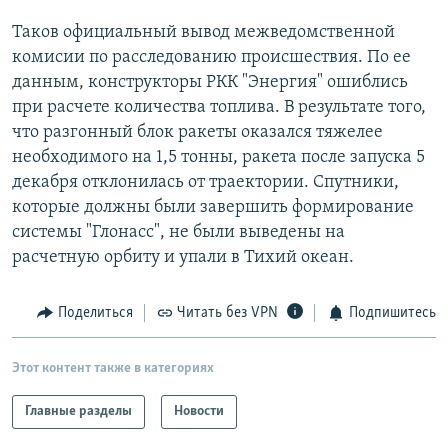
РАСПИСАНИЕ ВЕЩАНИЯ
Таков официальный вывод межведомственной
ПОДПИШИТЕСЬ НА РАССЫЛКУ
комисии по расследованию происшествия. По ее
данным, конструкторы РКК "Энергия" ошиблись
при расчете количества топлива. В результате того,
СОЦИАЛЬНЫЕ СЕТИ
что разгонный блок ракеты оказался тяжелее
необходимого на 1,5 тонны, ракета после запуска 5
декабря отклонилась от траектории. Спутники,
которые должны были завершить формирование
системы "Глонасс", не были выведены на
Все сайты РСЕ/РС
расчетную орбиту и упали в Тихий океан.
Поделиться
Читать без VPN
Подпишитесь
Этот контент также в категориях
Главные разделы
Новости