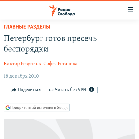
Ссылки
для
упрощенного
ГЛАВНЫЕ РАЗДЕЛЫ
ПРОГРАММЫ
доступа
Петербург готов пресечь
ПОДКАСТЫ
Вернуться
беспорядки
к
АВТОРСКИЕ ПРОЕКТЫ
основному
Виктор Резунков
Софья Рогачева
ЦИТАТЫ СВОБОДЫ
содержанию
Вернутся
18 декабря 2010
МНЕНИЯ
к
КУЛЬТУРА
Поделиться
Читать без VPN
главной
навигации
IDEL.РЕАЛИИ
Вернутся
Приоритетный источник в Google
КАВКАЗ.РЕАЛИИ
к
СЕВЕР.РЕАЛИИ
поиску
СИБИРЬ.РЕАЛИИ