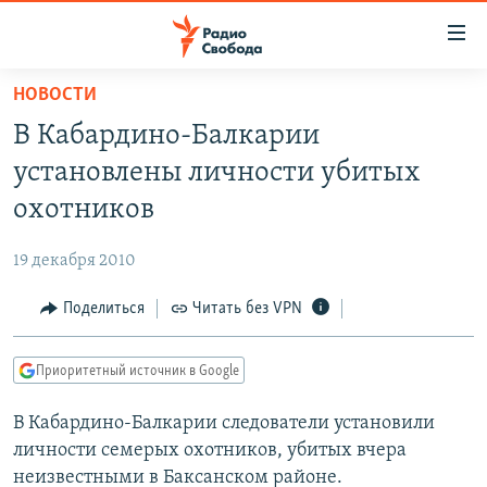
Ссылки
для
упрощенного
НОВОСТИ
ПРОГРАММЫ
доступа
В Кабардино-Балкарии
ПОДКАСТЫ
Вернуться
установлены личности убитых
к
АВТОРСКИЕ ПРОЕКТЫ
охотников
основному
ЦИТАТЫ СВОБОДЫ
содержанию
19 декабря 2010
Вернутся
МНЕНИЯ
к
Поделиться
Читать без VPN
КУЛЬТУРА
главной
навигации
IDEL.РЕАЛИИ
Приоритетный источник в Google
Вернутся
КАВКАЗ.РЕАЛИИ
к
В Кабардино-Балкарии следователи установили
СЕВЕР.РЕАЛИИ
поиску
личности семерых охотников, убитых вчера
СИБИРЬ.РЕАЛИИ
неизвестными в Баксанском районе.